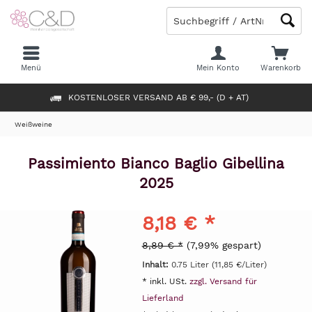
Menü
Mein Konto
Warenkorb
KOSTENLOSER VERSAND AB € 99,- (D + AT)
Weißweine
Passimiento Bianco Baglio Gibellina
2025
8,18 € *
8,89 € *
(7,99% gespart)
Inhalt:
0.75 Liter (11,85 €/Liter)
* inkl. USt.
zzgl. Versand für
Lieferland