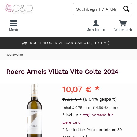
Menü
Mein Konto
Warenkorb
KOSTENLOSER VERSAND AB € 99,- (D + AT)
Weißweine
Roero Arneis Villata Vite Colte 2024
10,07 € *
10,95 € *
(8,04% gespart)
Inhalt:
0.75 Liter (14,60 €/Liter)
* inkl. USt.
zzgl. Versand für
Lieferland
* Niedrigster Preis der letzten 30