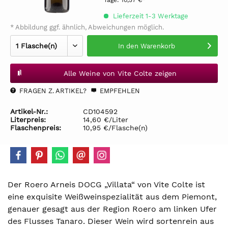
Tage:
10,57 €*
Lieferzeit 1-3 Werktage
* Abbildung ggf. ähnlich, Abweichungen möglich.
In den
Warenkorb
Alle Weine von Vite Colte zeigen
FRAGEN Z. ARTIKEL?
EMPFEHLEN
Artikel-Nr.:
CD104592
Literpreis:
14,60 €/Liter
Flaschenpreis:
10,95 €/Flasche(n)
Der Roero Arneis DOCG „Villata“ von Vite Colte ist
eine exquisite Weißweinspezialität aus dem Piemont,
genauer gesagt aus der Region Roero am linken Ufer
des Flusses Tanaro. Dieser Wein wird sortenrein aus