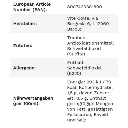
European Article
8007430301600
Number (EAN):
Vite Colte, Via
Hersteller:
Bergesia 6, I-12060
Barolo
Trauben,
Antioxidationsmittel:
Zutaten:
Schwefeldioxid
(Sulfite)
Enthält
Allergene:
Schwefeldioxid
(E220)
Energie: 293 kJ / 70
kcal, Kohlenhydrate:
1,5 g, davon Zucker:
Nährwertangaben
&lt; 0,5 g, Enthält
(per 100ml):
geringfügige Mengen
von Fett, gesättigten
Fettsäuren, Eiweiß
und Salz