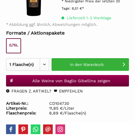
* Niedrigster Preis der letzten 30
Tage:
8,51 €*
Lieferzeit 1-3 Werktage
* Abbildung ggf. ähnlich, Abweichungen möglich.
Formate / Aktionspakete
0,75L
In den
Warenkorb
Alle Weine von Baglio Gibellina zeigen
FRAGEN Z. ARTIKEL?
EMPFEHLEN
Artikel-Nr.:
CD104730
Literpreis:
11,85 €/Liter
Flaschenpreis:
8,89 €/Flasche(n)