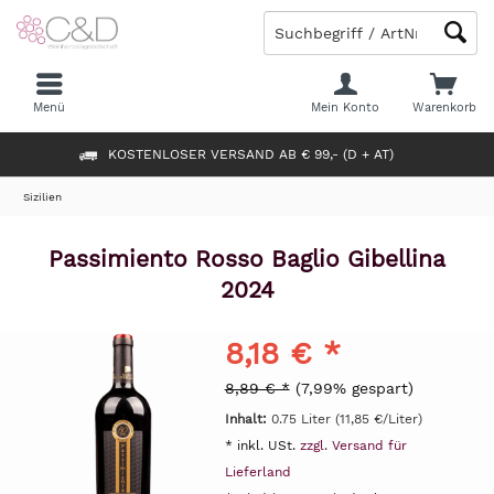
Menü
Mein Konto
Warenkorb
KOSTENLOSER VERSAND AB € 99,- (D + AT)
Sizilien
Passimiento Rosso Baglio Gibellina
2024
8,18 € *
8,89 € *
(7,99% gespart)
Inhalt:
0.75 Liter (11,85 €/Liter)
* inkl. USt.
zzgl. Versand für
Lieferland