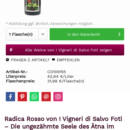
* Abbildung ggf. ähnlich, Abweichungen möglich.
In den
Warenkorb
Alle Weine von I Vigneri di Salvo Foti zeigen
FRAGEN Z. ARTIKEL?
EMPFEHLEN
Artikel-Nr.:
CD109155
Literpreis:
42,64 €/Liter
Flaschenpreis:
31,98 €/Flasche(n)
Radica Rosso von I Vigneri di Salvo Foti
– Die ungezähmte Seele des Ätna im