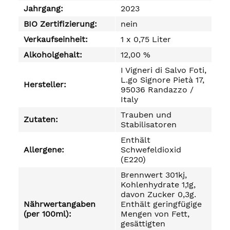
Jahrgang:
2023
BIO Zertifizierung:
nein
Verkaufseinheit:
1 x 0,75 Liter
Alkoholgehalt:
12,00 %
I Vigneri di Salvo Foti,
L.go Signore Pietà 17,
Hersteller:
95036 Randazzo /
Italy
Trauben und
Zutaten:
Stabilisatoren
Enthält
Allergene:
Schwefeldioxid
(E220)
Brennwert 301kj,
Kohlenhydrate 1,1g,
davon Zucker 0,3g.
Nährwertangaben
Enthält geringfügige
(per 100ml):
Mengen von Fett,
gesättigten