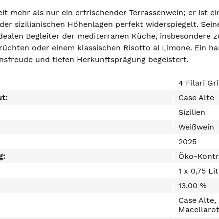
weit mehr als nur ein erfrischender Terrassenwein; er ist e
der sizilianischen Höhenlagen perfekt widerspiegelt. Sein
ealen Begleiter der mediterranen Küche, insbesondere zu
üchten oder einem klassischen Risotto al Limone. Ein han
nsfreude und tiefen Herkunftsprägung begeistert.
4 Filari Gr
ut:
Case Alte
Sizilien
Weißwein
2025
g:
Öko-Kontr
1 x 0,75 Li
13,00 %
Case Alte,
Macellaro