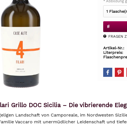
* Abbildung g
FRAGEN Z.
Artikel-Nr.:
Literpreis:
Flaschenpre
lari Grillo DOC Sicilia – Die vibrierende El
eligen Landschaft von Camporeale, im Nordwesten Sizilien
e Familie Vaccaro mit unermüdlicher Leidenschaft und tie