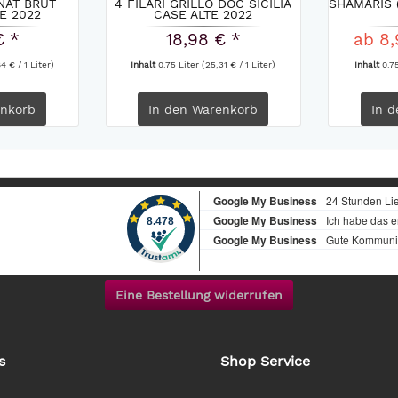
NAT BRUT
4 FILARI GRILLO DOC SICILIA
SHAMARIS 
E 2022
CASE ALTE 2022
€ *
18,98 € *
ab 8,
4 € / 1 Liter)
Inhalt
0.75 Liter
(25,31 € / 1 Liter)
Inhalt
0.7
nkorb
In den
Warenkorb
In d
Eine Bestellung widerrufen
s
Shop Service