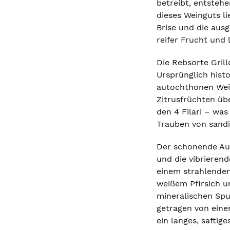
betreibt, entsteh
dieses Weinguts l
Brise und die aus
reifer Frucht und 
Die Rebsorte Grill
Ursprünglich histo
autochthonen Weißw
Zitrusfrüchten übe
den 4 Filari – was
Trauben von sandi
Der schonende Aus
und die vibrieren
einem strahlenden
weißem Pfirsich u
mineralischen Spu
getragen von einer
ein langes, saftige