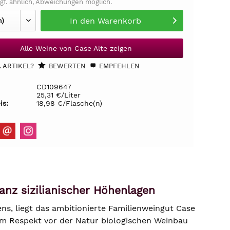
gf. ähnlich, Abweichungen möglich.
In den
Warenkorb
Alle Weine von Case Alte zeigen
 ARTIKEL?
BEWERTEN
EMPFEHLEN
CD109647
25,31 €/Liter
is:
18,98 €/Flasche(n)
eganz sizilianischer Höhenlagen
s, liegt das ambitionierte Familienweingut Case
fem Respekt vor der Natur biologischen Weinbau