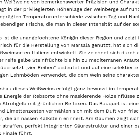
en Weißweine von bemerkenswerter Präzision und Charakt
iegt in der privilegierten Höhenlage der Weinberge auf r
geprägten Temperaturunterschiede zwischen Tag und Nach
lebendiger Frische, die man in dieser Intensität auf der 
o ist die unangefochtene Königin dieser Region und zeigt 
risch für die Herstellung von Marsala genutzt, hat sich d
einsorten Italiens entwickelt. Sie zeichnet sich durch e
r reife gelbe Steinfrüchte bis hin zu mediterranen Kräuter
 übersetzt „vier Reihen“ bedeutet und auf eine selektiert
gen Lehmböden verwendet, die dem Wein seine charakteris
bau dieses Weißweins erfolgt ganz bewusst im temperatu
de Energie der Rebsorte ohne maskierende Holzeinflüsse z
 Strohgelb mit grünlichen Reflexen. Das Bouquet ist eine
nd Limettenzesten vermählen sich mit dem Duft von frisc
r, die an nassen Kalkstein erinnert. Am Gaumen zeigt sic
 straffen, perfekt integrierten Säurestruktur und einer p
s Finale führt.