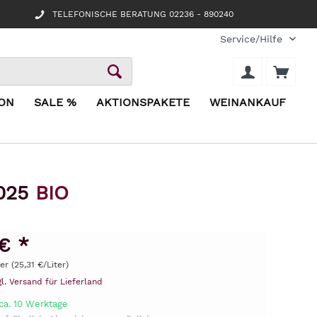
TELEFONISCHE BERATUNG 02236 - 890240
Service/Hilfe
ION
SALE %
AKTIONSPAKETE
WEINANKAUF
2025
BIO
€ *
ter (25,31 €/Liter)
gl. Versand für Lieferland
ca. 10 Werktage