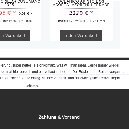
(GRILLO) CUSUMANO
OCEÂNICO ARINTO DOS
T
2025
ACORES (AZOREN) HERDADE
DO...
95 € *
22,79 € *
10,95 € *
5 Liter
(11,93 € / 1 Liter)
Inhalt
0.75 Liter
(30,39 € / 1 Liter)
en
Warenkorb
In den
Warenkorb
Zahlung & Versand