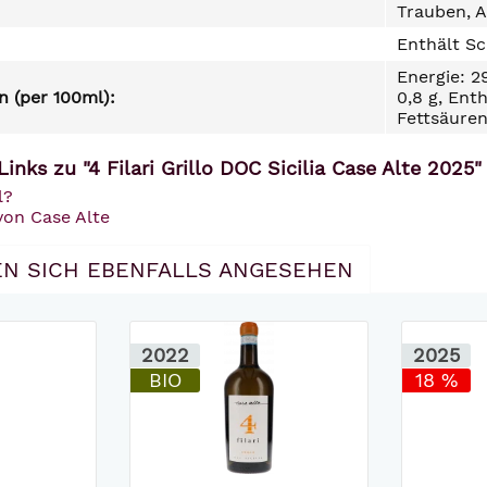
Trauben, A
Enthält Sc
Energie: 2
 (per 100ml):
0,8 g, Ent
Fettsäuren
inks zu "4 Filari Grillo DOC Sicilia Case Alte 2025"
l?
von Case Alte
N SICH EBENFALLS ANGESEHEN
2022
2025
BIO
18 %