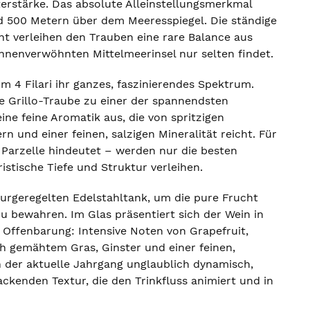
erstärke. Das absolute Alleinstellungsmerkmal
und 500 Metern über dem Meeresspiegel. Die ständige
t verleihen den Trauben eine rare Balance aus
sonnenverwöhnten Mittelmeerinsel nur selten findet.
im 4 Filari ihr ganzes, faszinierendes Spektrum.
ie Grillo-Traube zu einer der spannendsten
ine feine Aromatik aus, die von spritzigen
n und einer feinen, salzigen Mineralität reicht. Für
e Parzelle hindeutet – werden nur die besten
tische Tiefe und Struktur verleihen.
rgeregelten Edelstahltank, um die pure Frucht
u bewahren. Im Glas präsentiert sich der Wein in
 Offenbarung: Intensive Noten von Grapefruit,
h gemähtem Gras, Ginster und einer feinen,
h der aktuelle Jahrgang unglaublich dynamisch,
ackenden Textur, die den Trinkfluss animiert und in