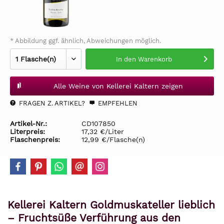
* Abbildung ggf. ähnlich, Abweichungen möglich.
In den
Warenkorb
Alle Weine von Kellerei Kaltern zeigen
FRAGEN Z. ARTIKEL?
EMPFEHLEN
Artikel-Nr.:
CD107850
Literpreis:
17,32 €/Liter
Flaschenpreis:
12,99 €/Flasche(n)
Kellerei Kaltern Goldmuskateller lieblich
– Fruchtsüße Verführung aus den