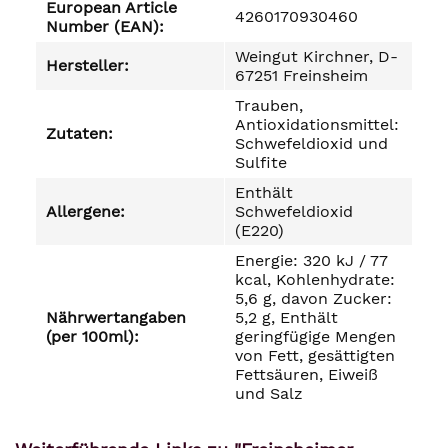
European Article
4260170930460
Number (EAN):
Weingut Kirchner, D-
Hersteller:
67251 Freinsheim
Trauben,
Antioxidationsmittel:
Zutaten:
Schwefeldioxid und
Sulfite
Enthält
Allergene:
Schwefeldioxid
(E220)
Energie: 320 kJ / 77
kcal, Kohlenhydrate:
5,6 g, davon Zucker:
Nährwertangaben
5,2 g, Enthält
(per 100ml):
geringfügige Mengen
von Fett, gesättigten
Fettsäuren, Eiweiß
und Salz