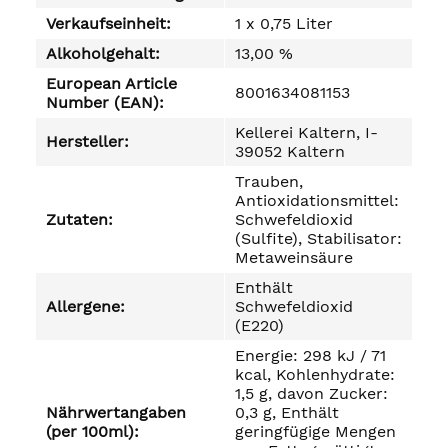
Verkaufseinheit:
1 x 0,75 Liter
Alkoholgehalt:
13,00 %
European Article
8001634081153
Number (EAN):
Kellerei Kaltern, I-
Hersteller:
39052 Kaltern
Trauben,
Antioxidationsmittel:
Zutaten:
Schwefeldioxid
(Sulfite), Stabilisator:
Metaweinsäure
Enthält
Allergene:
Schwefeldioxid
(E220)
Energie: 298 kJ / 71
kcal, Kohlenhydrate:
1,5 g, davon Zucker:
Nährwertangaben
0,3 g, Enthält
(per 100ml):
geringfügige Mengen