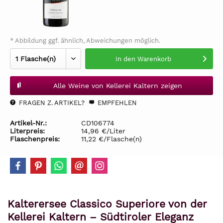
* Abbildung ggf. ähnlich, Abweichungen möglich.
In den
Warenkorb
Alle Weine von Kellerei Kaltern zeigen
FRAGEN Z. ARTIKEL?
EMPFEHLEN
Artikel-Nr.:
CD106774
Literpreis:
14,96 €/Liter
Flaschenpreis:
11,22 €/Flasche(n)
Kalterersee Classico Superiore von der
Kellerei Kaltern – Südtiroler Eleganz