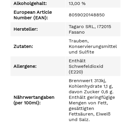
Alkoholgehalt:
13,00 %
European Article
8059020148850
Number (EAN):
Tagaro SRL, I72015
Hersteller:
Fasano
Trauben,
Zutaten:
Konservierungsmittel
und Sulfite
Enthält
Allergene:
Schwefeldioxid
(E220)
Brennwert 313kj,
Kohlenhydrate 1,1 g,
davon Zucker 0,6 g.
Nährwertangaben
Enthält geringfügige
(per 100ml):
Mengen von Fett,
gesättigten
Fettsäuren, Eiweiß
und Salz.