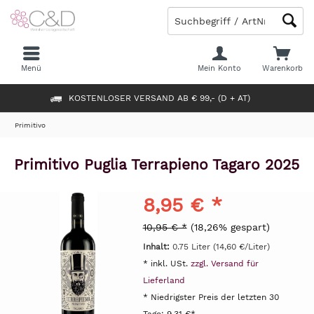
Menü
Mein Konto
Warenkorb
KOSTENLOSER VERSAND AB € 99,- (D + AT)
Primitivo
Primitivo Puglia Terrapieno Tagaro 2025
8,95 € *
10,95 € *
(18,26% gespart)
Inhalt:
0.75 Liter (14,60 €/Liter)
* inkl. USt.
zzgl. Versand für
Lieferland
* Niedrigster Preis der letzten 30