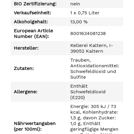
BIO Zertifizierung:
nein
Verkaufseinheit:
1 x 0,75 Liter
Alkoholgehalt:
13,00 %
European Article
8001634081238
Number (EAN):
Kellerei Kaltern, I-
Hersteller:
39052 Kaltern
Trauben,
Antioxidationsmittel:
Zutaten:
Schwefeldioxid und
Sulfite
Enthält
Allergene:
Schwefeldioxid
(E220)
Energie: 305 kJ / 73
kcal, Kohlenhydrate:
1,5 g, davon Zucker:
Nährwertangaben
1,0 g, Enthält
(per 100ml):
geringfügige Mengen