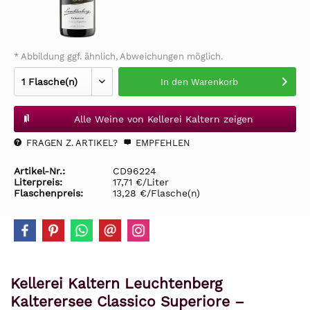
* Abbildung ggf. ähnlich, Abweichungen möglich.
In den
Warenkorb
Alle Weine von Kellerei Kaltern zeigen
FRAGEN Z. ARTIKEL?
EMPFEHLEN
Artikel-Nr.:
CD96224
Literpreis:
17,71 €/Liter
Flaschenpreis:
13,28 €/Flasche(n)
Kellerei Kaltern Leuchtenberg
Kalterersee Classico Superiore –