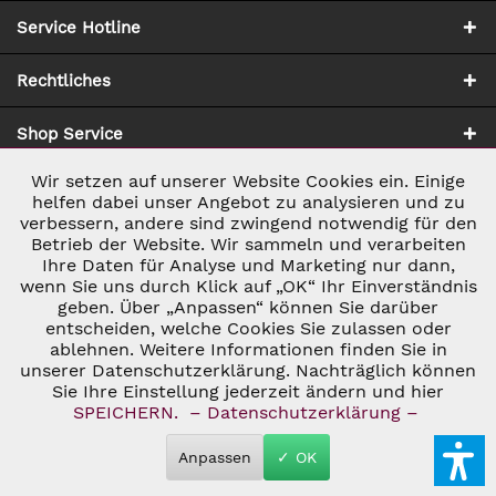
Service Hotline
Rechtliches
Shop Service
Wir setzen auf unserer Website Cookies ein. Einige
Aktiv
Notwendig
Zahlung & Versand
helfen dabei unser Angebot zu analysieren und zu
verbessern, andere sind zwingend notwendig für den
Betrieb der Website. Wir sammeln und verarbeiten
Inaktiv
Marketing
Ihre Daten für Analyse und Marketing nur dann,
wenn Sie uns durch Klick auf „OK“ Ihr Einverständnis
geben. Über „Anpassen“ können Sie darüber
Inaktiv
Tracking
entscheiden, welche Cookies Sie zulassen oder
ablehnen. Weitere Informationen finden Sie in
* ALLE PREISE INKL. GESETZL. UMSATZSTEUER ZZGL.
VERSANDKOSTEN
UND GGF. NACHNAHMEGEBÜHREN, WENN NICHT
unserer Datenschutzerklärung. Nachträglich können
Inaktiv
Personalisierung
ANDERS BESCHRIEBEN
Sie Ihre Einstellung jederzeit ändern und hier
© 2026 C&D WEINHANDEL - ALL RIGHTS RESERVED. THEME BY
SPEICHERN.
– Datenschutzerklärung –
THEMEWARE®
Inaktiv
Service
Anpassen
✓ OK