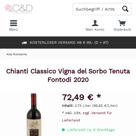
Menü
Mein Konto
Warenkorb
KOSTENLOSER VERSAND AB € 99,- (D + AT)
Alle Rotweine
Chianti Classico Vigna del Sorbo Tenuta
Fontodi 2020
72,49 € *
Inhalt:
0.75 Liter (96,65 €/Liter)
* inkl. USt.
zzgl. Versand für
Lieferland
Lieferzeit ca. 6 Werktage