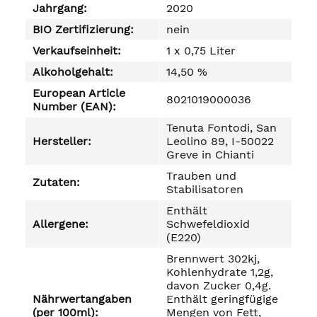
Jahrgang:
2020
BIO Zertifizierung:
nein
Verkaufseinheit:
1 x 0,75 Liter
Alkoholgehalt:
14,50 %
European Article
8021019000036
Number (EAN):
Tenuta Fontodi, San
Hersteller:
Leolino 89, I-50022
Greve in Chianti
Trauben und
Zutaten:
Stabilisatoren
Enthält
Allergene:
Schwefeldioxid
(E220)
Brennwert 302kj,
Kohlenhydrate 1,2g,
davon Zucker 0,4g.
Nährwertangaben
Enthält geringfügige
(per 100ml):
Mengen von Fett,