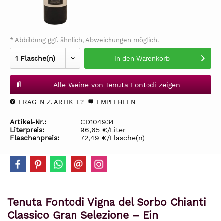
* Abbildung ggf. ähnlich, Abweichungen möglich.
In den
Warenkorb
Alle Weine von Tenuta Fontodi zeigen
FRAGEN Z. ARTIKEL?
EMPFEHLEN
Artikel-Nr.:
CD104934
Literpreis:
96,65 €/Liter
Flaschenpreis:
72,49 €/Flasche(n)
Tenuta Fontodi Vigna del Sorbo Chianti
Classico Gran Selezione – Ein