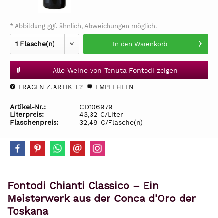
* Abbildung ggf. ähnlich, Abweichungen möglich.
In den
Warenkorb
Alle Weine von Tenuta Fontodi zeigen
FRAGEN Z. ARTIKEL?
EMPFEHLEN
Artikel-Nr.:
CD106979
Literpreis:
43,32 €/Liter
Flaschenpreis:
32,49 €/Flasche(n)
Fontodi Chianti Classico – Ein
Meisterwerk aus der Conca d'Oro der
Toskana