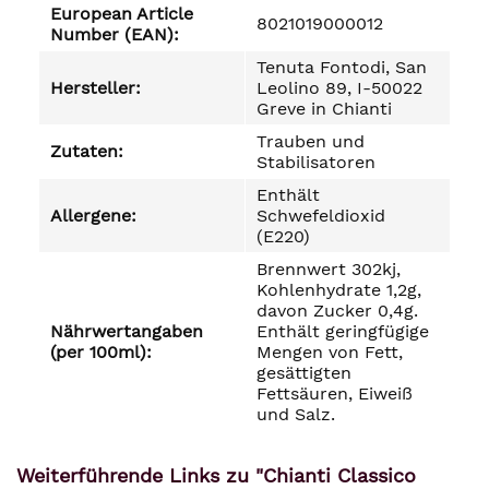
European Article
8021019000012
Number (EAN):
Tenuta Fontodi, San
Hersteller:
Leolino 89, I-50022
Greve in Chianti
Trauben und
Zutaten:
Stabilisatoren
Enthält
Allergene:
Schwefeldioxid
(E220)
Brennwert 302kj,
Kohlenhydrate 1,2g,
davon Zucker 0,4g.
Nährwertangaben
Enthält geringfügige
(per 100ml):
Mengen von Fett,
gesättigten
Fettsäuren, Eiweiß
und Salz.
Weiterführende Links zu "Chianti Classico