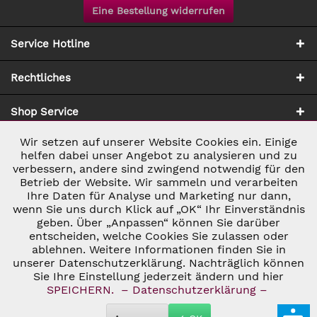
Eine Bestellung widerrufen
Service Hotline
Rechtliches
Shop Service
Wir setzen auf unserer Website Cookies ein. Einige
Aktiv
Notwendig
Zahlung & Versand
helfen dabei unser Angebot zu analysieren und zu
verbessern, andere sind zwingend notwendig für den
Betrieb der Website. Wir sammeln und verarbeiten
Inaktiv
Marketing
Ihre Daten für Analyse und Marketing nur dann,
wenn Sie uns durch Klick auf „OK“ Ihr Einverständnis
geben. Über „Anpassen“ können Sie darüber
Inaktiv
Tracking
entscheiden, welche Cookies Sie zulassen oder
ablehnen. Weitere Informationen finden Sie in
* ALLE PREISE INKL. GESETZL. UMSATZSTEUER ZZGL.
VERSANDKOSTEN
UND GGF. NACHNAHMEGEBÜHREN, WENN NICHT
unserer Datenschutzerklärung. Nachträglich können
Inaktiv
Personalisierung
ANDERS BESCHRIEBEN
Sie Ihre Einstellung jederzeit ändern und hier
© 2026 C&D WEINHANDEL - ALL RIGHTS RESERVED. THEME BY
SPEICHERN.
– Datenschutzerklärung –
THEMEWARE®
Inaktiv
Service