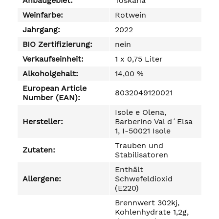
Anbaugebiet:
Toskana
Weinfarbe:
Rotwein
Jahrgang:
2022
BIO Zertifizierung:
nein
Verkaufseinheit:
1 x 0,75 Liter
Alkoholgehalt:
14,00 %
European Article
8032049120021
Number (EAN):
Isole e Olena,
Hersteller:
Barberino Val d´Elsa
1, I-50021 Isole
Trauben und
Zutaten:
Stabilisatoren
Enthält
Allergene:
Schwefeldioxid
(E220)
Brennwert 302kj,
Kohlenhydrate 1,2g,