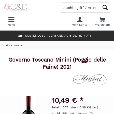
Menü
Mein Konto
Warenkorb
KOSTENLOSER VERSAND AB € 99,- (D + AT)
Alle Rotweine
Governo Toscano Minini (Poggio delle
Faine) 2021
10,49 € *
Inhalt:
0.75 Liter (13,99 €/Liter)
* inkl. USt.
zzgl. Versand für