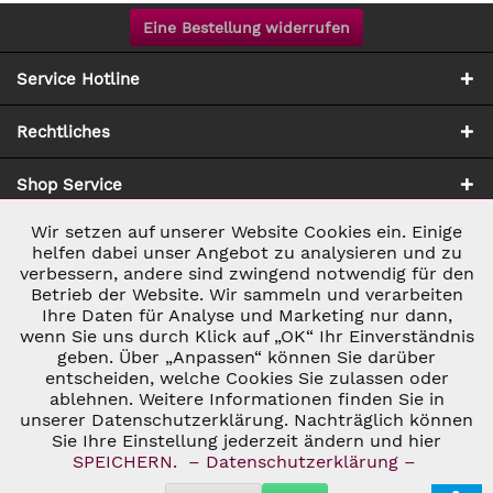
Eine Bestellung widerrufen
Service Hotline
Rechtliches
Shop Service
Wir setzen auf unserer Website Cookies ein. Einige
Aktiv
Notwendig
Zahlung & Versand
helfen dabei unser Angebot zu analysieren und zu
verbessern, andere sind zwingend notwendig für den
Betrieb der Website. Wir sammeln und verarbeiten
Inaktiv
Marketing
Ihre Daten für Analyse und Marketing nur dann,
wenn Sie uns durch Klick auf „OK“ Ihr Einverständnis
geben. Über „Anpassen“ können Sie darüber
Inaktiv
Tracking
entscheiden, welche Cookies Sie zulassen oder
ablehnen. Weitere Informationen finden Sie in
* ALLE PREISE INKL. GESETZL. UMSATZSTEUER ZZGL.
VERSANDKOSTEN
UND GGF. NACHNAHMEGEBÜHREN, WENN NICHT
unserer Datenschutzerklärung. Nachträglich können
Inaktiv
Personalisierung
ANDERS BESCHRIEBEN
Sie Ihre Einstellung jederzeit ändern und hier
© 2026 C&D WEINHANDEL - ALL RIGHTS RESERVED. THEME BY
SPEICHERN.
– Datenschutzerklärung –
THEMEWARE®