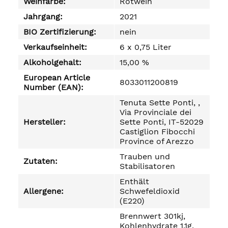
Weinfarbe:
Rotwein
Jahrgang:
2021
BIO Zertifizierung:
nein
Verkaufseinheit:
6 x 0,75 Liter
Alkoholgehalt:
15,00 %
European Article
8033011200819
Number (EAN):
Tenuta Sette Ponti, ,
Via Provinciale dei
Hersteller:
Sette Ponti, IT-52029
Castiglion Fibocchi
Province of Arezzo
Trauben und
Zutaten:
Stabilisatoren
Enthält
Allergene:
Schwefeldioxid
(E220)
Brennwert 301kj,
Kohlenhydrate 1,1g,