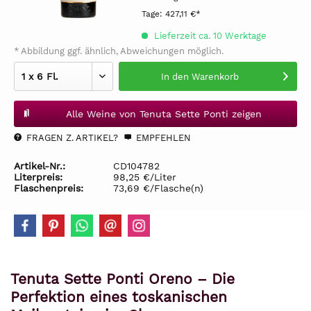
Tage:
427,11 €*
Lieferzeit ca. 10 Werktage
* Abbildung ggf. ähnlich, Abweichungen möglich.
In den
Warenkorb
Alle Weine von Tenuta Sette Ponti zeigen
FRAGEN Z. ARTIKEL?
EMPFEHLEN
Artikel-Nr.:
CD104782
Literpreis:
98,25 €/Liter
Flaschenpreis:
73,69 €/Flasche(n)
Tenuta Sette Ponti Oreno – Die
Perfektion eines toskanischen