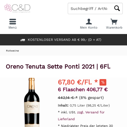
Menü
Mein Konto
Warenkorb
KOSTENLOSER VERSAND AB € 99,- (D + AT)
Rotweine
Oreno Tenuta Sette Ponti 2021 | 6Fl.
67,80 €/Fl. *
6 Flaschen 406,77 €
442,14 € *
(8% gespart)
Inhalt:
0,75 Liter (98,25 €/Liter)
* inkl. USt.
zzgl. Versand für
Lieferland
* Niedrigster Preis der letzten 30