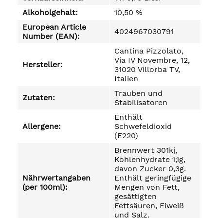
Alkoholgehalt:
10,50 %
European Article
4024967030791
Number (EAN):
Cantina Pizzolato,
Via IV Novembre, 12,
Hersteller:
31020 Villorba TV,
Italien
Trauben und
Zutaten:
Stabilisatoren
Enthält
Allergene:
Schwefeldioxid
(E220)
Brennwert 301kj,
Kohlenhydrate 1,1g,
davon Zucker 0,3g.
Nährwertangaben
Enthält geringfügige
(per 100ml):
Mengen von Fett,
gesättigten
Fettsäuren, Eiweiß
und Salz.