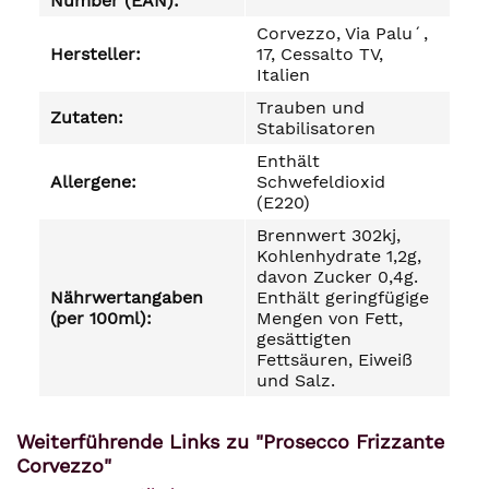
Number (EAN):
Corvezzo, Via Palu´,
Hersteller:
17, Cessalto TV,
Italien
Trauben und
Zutaten:
Stabilisatoren
Enthält
Allergene:
Schwefeldioxid
(E220)
Brennwert 302kj,
Kohlenhydrate 1,2g,
davon Zucker 0,4g.
Nährwertangaben
Enthält geringfügige
(per 100ml):
Mengen von Fett,
gesättigten
Fettsäuren, Eiweiß
und Salz.
Weiterführende Links zu "Prosecco Frizzante
Corvezzo"