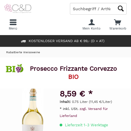
Menü
Mein Konto
Warenkorb
KOSTENLOSER VERSAND AB € 99,- (D + AT)
Rabattierte Weissweine
Prosecco Frizzante Corvezzo
BIO
8,59 € *
Inhalt:
0.75 Liter (11,45 €/Liter)
* inkl. USt.
zzgl. Versand für
Lieferland
Lieferzeit 1-3 Werktage