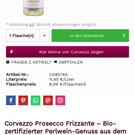
* Abbildung ggf. ähnlich, Abweichungen möglich.
In den
Warenkorb
Alle Weine von Corvezzo zeigen
FRAGEN Z. ARTIKEL?
EMPFEHLEN
Artikel-Nr.:
CD85745
Literpreis:
11,45 €/Liter
Flaschenpreis:
8,59 €/Flasche(n)
Corvezzo Prosecco Frizzante – Bio-
zertifizierter Perlwein-Genuss aus dem