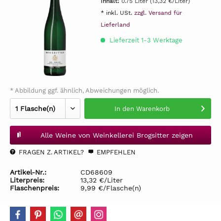
Inhalt:
0.75 Liter (13,32 €/Liter)
* inkl. USt.
zzgl. Versand für
Lieferland
Lieferzeit 1-3 Werktage
* Abbildung ggf. ähnlich, Abweichungen möglich.
In den
Warenkorb
Alle Weine von Weinkellerei Brogsitter zeigen
FRAGEN Z. ARTIKEL?
EMPFEHLEN
Artikel-Nr.:
CD68609
Literpreis:
13,32 €/Liter
Flaschenpreis:
9,99 €/Flasche(n)