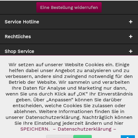
Eine Bestellung widerrufen
Service Hotline
Rechtliches
Shop Service
Wir setzen auf unserer Website Cookies ein. Einige
Aktiv
Notwendig
Zahlung & Versand
helfen dabei unser Angebot zu analysieren und zu
verbessern, andere sind zwingend notwendig für den
Betrieb der Website. Wir sammeln und verarbeiten
Inaktiv
Marketing
Ihre Daten für Analyse und Marketing nur dann,
wenn Sie uns durch Klick auf „OK“ Ihr Einverständnis
geben. Über „Anpassen“ können Sie darüber
Inaktiv
Tracking
entscheiden, welche Cookies Sie zulassen oder
ablehnen. Weitere Informationen finden Sie in
* ALLE PREISE INKL. GESETZL. UMSATZSTEUER ZZGL.
VERSANDKOSTEN
UND GGF. NACHNAHMEGEBÜHREN, WENN NICHT
unserer Datenschutzerklärung. Nachträglich können
Inaktiv
Personalisierung
ANDERS BESCHRIEBEN
Sie Ihre Einstellung jederzeit ändern und hier
© 2026 C&D WEINHANDEL - ALL RIGHTS RESERVED. THEME BY
SPEICHERN.
– Datenschutzerklärung –
THEMEWARE®