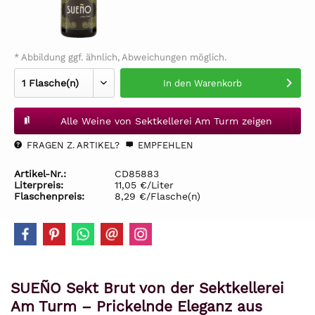
* Abbildung ggf. ähnlich, Abweichungen möglich.
In den
Warenkorb
Alle Weine von Sektkellerei Am Turm zeigen
FRAGEN Z. ARTIKEL?
EMPFEHLEN
Artikel-Nr.:
CD85883
Literpreis:
11,05 €/Liter
Flaschenpreis:
8,29 €/Flasche(n)
SUEÑO Sekt Brut von der Sektkellerei
Am Turm – Prickelnde Eleganz aus