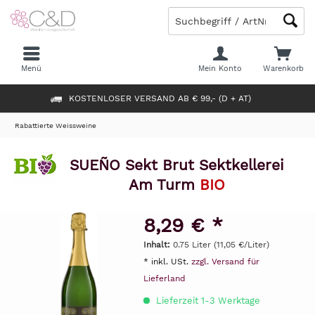
Menü
Mein Konto
Warenkorb
KOSTENLOSER VERSAND AB € 99,- (D + AT)
Rabattierte Weissweine
SUEÑO Sekt Brut Sektkellerei
Am Turm
BIO
8,29 € *
Inhalt:
0.75 Liter (11,05 €/Liter)
* inkl. USt.
zzgl. Versand für
Lieferland
Lieferzeit 1-3 Werktage