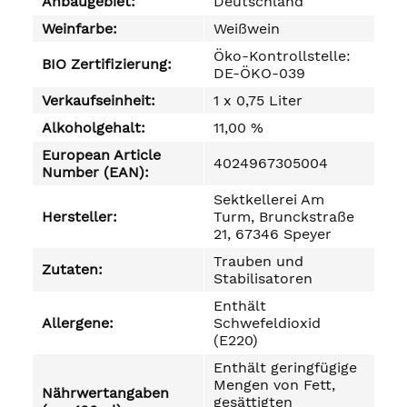
Anbaugebiet:
Deutschland
Weinfarbe:
Weißwein
Öko-Kontrollstelle:
BIO Zertifizierung:
DE-ÖKO-039
Verkaufseinheit:
1 x 0,75 Liter
Alkoholgehalt:
11,00 %
European Article
4024967305004
Number (EAN):
Sektkellerei Am
Hersteller:
Turm, Brunckstraße
21, 67346 Speyer
Trauben und
Zutaten:
Stabilisatoren
Enthält
Allergene:
Schwefeldioxid
(E220)
Enthält geringfügige
Mengen von Fett,
Nährwertangaben
gesättigten