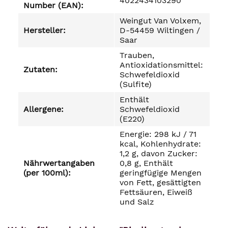
4022434103290
Number (EAN):
Weingut Van Volxem,
Hersteller:
D-54459 Wiltingen /
Saar
Trauben,
Antioxidationsmittel:
Zutaten:
Schwefeldioxid
(Sulfite)
Enthält
Allergene:
Schwefeldioxid
(E220)
Energie: 298 kJ / 71
kcal, Kohlenhydrate:
1,2 g, davon Zucker:
Nährwertangaben
0,8 g, Enthält
(per 100ml):
geringfügige Mengen
von Fett, gesättigten
Fettsäuren, Eiweiß
und Salz