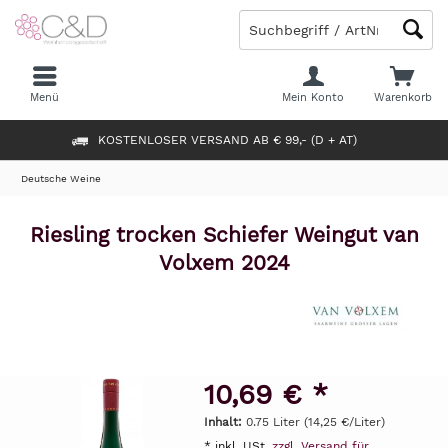
Menü
Mein Konto
Warenkorb
KOSTENLOSER VERSAND AB € 99,- (D + AT)
Deutsche Weine
Riesling trocken Schiefer Weingut van
Volxem 2024
10,69 € *
Inhalt:
0.75 Liter (14,25 €/Liter)
* inkl. USt.
zzgl. Versand für