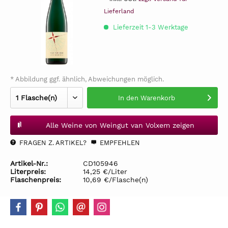
Lieferland
Lieferzeit 1-3 Werktage
* Abbildung ggf. ähnlich, Abweichungen möglich.
In den
Warenkorb
Alle Weine von Weingut van Volxem zeigen
FRAGEN Z. ARTIKEL?
EMPFEHLEN
Artikel-Nr.:
CD105946
Literpreis:
14,25 €/Liter
Flaschenpreis:
10,69 €/Flasche(n)