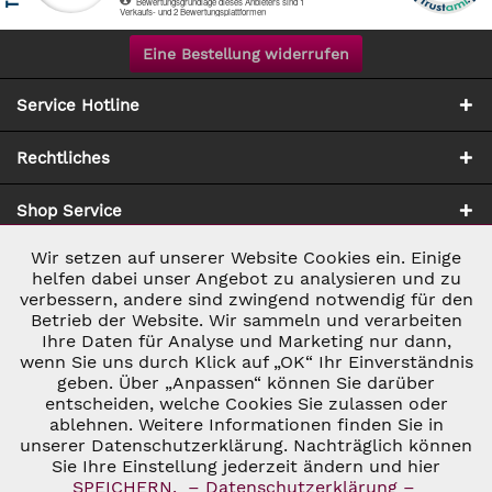
Eine Bestellung widerrufen
Service Hotline
Rechtliches
Shop Service
Wir setzen auf unserer Website Cookies ein. Einige
Aktiv
Notwendig
Zahlung & Versand
helfen dabei unser Angebot zu analysieren und zu
verbessern, andere sind zwingend notwendig für den
Betrieb der Website. Wir sammeln und verarbeiten
Inaktiv
Marketing
Ihre Daten für Analyse und Marketing nur dann,
wenn Sie uns durch Klick auf „OK“ Ihr Einverständnis
geben. Über „Anpassen“ können Sie darüber
Inaktiv
Tracking
entscheiden, welche Cookies Sie zulassen oder
ablehnen. Weitere Informationen finden Sie in
* ALLE PREISE INKL. GESETZL. UMSATZSTEUER ZZGL.
VERSANDKOSTEN
UND GGF. NACHNAHMEGEBÜHREN, WENN NICHT
unserer Datenschutzerklärung. Nachträglich können
Inaktiv
Personalisierung
ANDERS BESCHRIEBEN
Sie Ihre Einstellung jederzeit ändern und hier
© 2026 C&D WEINHANDEL - ALL RIGHTS RESERVED. THEME BY
SPEICHERN.
– Datenschutzerklärung –