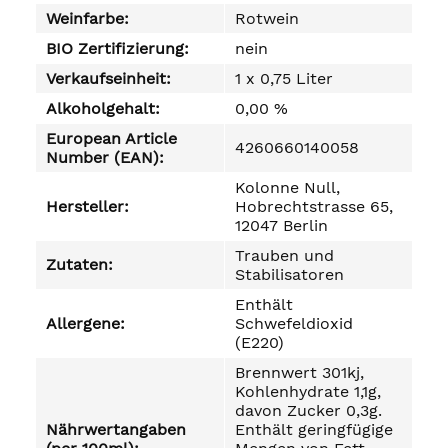
Weinfarbe:
Rotwein
BIO Zertifizierung:
nein
Verkaufseinheit:
1 x 0,75 Liter
Alkoholgehalt:
0,00 %
European Article
4260660140058
Number (EAN):
Kolonne Null,
Hersteller:
Hobrechtstrasse 65,
12047 Berlin
Trauben und
Zutaten:
Stabilisatoren
Enthält
Allergene:
Schwefeldioxid
(E220)
Brennwert 301kj,
Kohlenhydrate 1,1g,
davon Zucker 0,3g.
Nährwertangaben
Enthält geringfügige