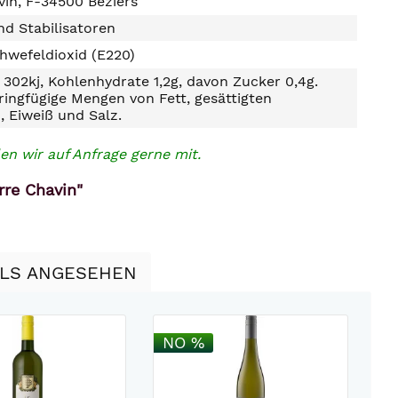
vin, F-34500 Béziers
d Stabilisatoren
hwefeldioxid (E220)
302kj, Kohlenhydrate 1,2g, davon Zucker 0,4g.
ringfügige Mengen von Fett, gesättigten
, Eiweiß und Salz.
en wir auf Anfrage gerne mit.
rre Chavin"
LLS ANGESEHEN
NO %
N