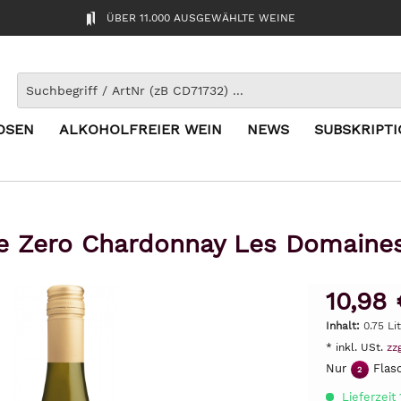
ÜBER 11.000 AUSGEWÄHLTE WEINE
OSEN
ALKOHOLFREIER WEIN
NEWS
SUBSKRIPT
re Zero Chardonnay Les Domaines
10,98 
Inhalt:
0.75 Li
* inkl. USt.
zz
Nur
Flasc
2
Lieferzeit