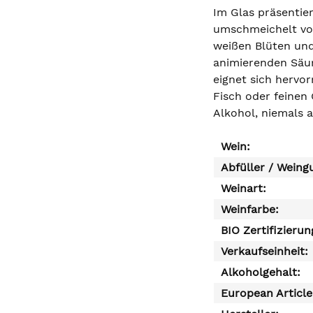
Im Glas präsentier
umschmeichelt von
weißen Blüten und
animierenden Säur
eignet sich hervor
Fisch oder feinen
Alkohol, niemals 
Wein:
Abfüller / Weing
Weinart:
Weinfarbe:
BIO Zertifizierun
Verkaufseinheit:
Alkoholgehalt:
European Articl