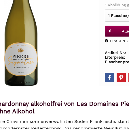
* Abbildung g
All
FRAGEN Z.
Artikel-Nr.:
Literpreis:
Flaschenpre
hardonnay alkoholfrei von Les Domaines Pie
hne Alkohol
re Chavin im sonnenverwöhnten Süden Frankreichs steht 
modernster Kellertechnik. Das renommierte Weingut hat