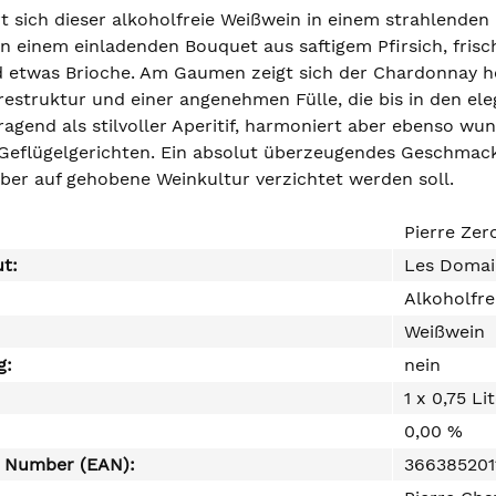
t sich dieser alkoholfreie Weißwein in einem strahlenden
 einem einladenden Bouquet aus saftigem Pfirsich, frisc
 etwas Brioche. Am Gaumen zeigt sich der Chardonnay herr
estruktur und einer angenehmen Fülle, die bis in den eleg
ragend als stilvoller Aperitif, harmoniert aber ebenso w
 Geflügelgerichten. Ein absolut überzeugendes Geschmacks
aber auf gehobene Weinkultur verzichtet werden soll.
Pierre Ze
ut:
Les Domai
Alkoholfre
Weißwein
g:
nein
1 x 0,75 Li
0,00 %
e Number (EAN):
366385201