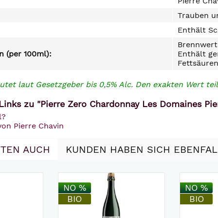
Pierre Cha
Trauben un
Enthält Sc
Brennwert 
 (per 100ml):
Enthält ge
Fettsäuren
utet laut Gesetzgeber bis 0,5% Alc. Den exakten Wert teil
Links zu "Pierre Zero Chardonnay Les Domaines Pie
l?
von Pierre Chavin
TEN AUCH
KUNDEN HABEN SICH EBENFA
NO %
NO %
BIO
BIO