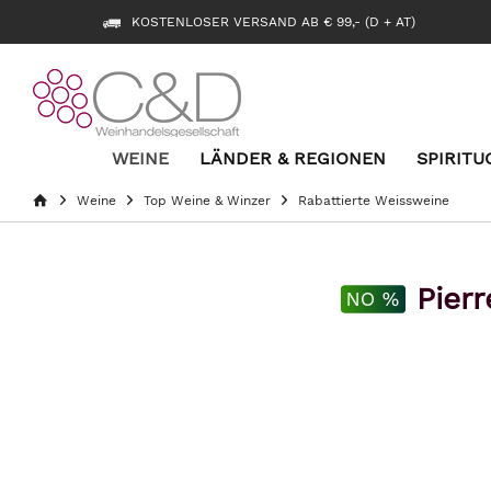
KOSTENLOSER VERSAND AB € 99,- (D + AT)
WEINE
LÄNDER & REGIONEN
SPIRITU
Weine
Top Weine & Winzer
Rabattierte Weissweine
Pier