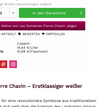
gf. ähnlich, Abweichungen möglich.
In den
Warenkorb
e Weine von Les Domaines Pierre Chavin zeigen
 ARTIKEL?
BEWERTEN
EMPFEHLEN
CD98111
14,64 €/Liter
is:
10,98 €/Flasche(n)
rre Chavin – Erstklassiger weißer
für eine revolutionäre Symbiose aus traditionellem
 sich weit über die Grenzen des Languedoc hinaus