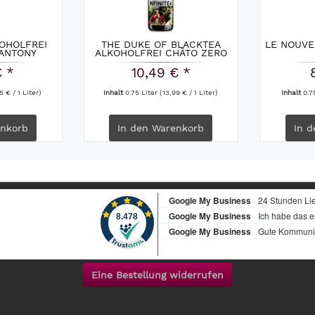
KOHOLFREI
THE DUKE OF BLACKTEA
LE NOUVE
 ANTONY
ALKOHOLFREI CHÂTO ZERO
€ *
10,49 € *
5 € / 1 Liter)
Inhalt
0.75 Liter
(13,99 € / 1 Liter)
Inhalt
0.7
nkorb
In den
Warenkorb
In d
Eine Bestellung widerrufen