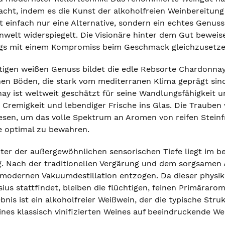
ht, indem es die Kunst der alkoholfreien Weinbereitung a
t einfach nur eine Alternative, sondern ein echtes Genus
welt widerspiegelt. Die Visionäre hinter dem Gut beweise
gs mit einem Kompromiss beim Geschmack gleichzusetzen
rtigen weißen Genuss bildet die edle Rebsorte Chardonn
en Böden, die stark vom mediterranen Klima geprägt sind,
ay ist weltweit geschätzt für seine Wandlungsfähigkeit u
r Cremigkeit und lebendiger Frische ins Glas. Die Traube
sen, um das volle Spektrum an Aromen von reifen Steinfr
e optimal zu bewahren.
ter der außergewöhnlichen sensorischen Tiefe liegt im 
g. Nach der traditionellen Vergärung und dem sorgsamen 
hmodernen Vakuumdestillation entzogen. Da dieser physik
sius stattfindet, bleiben die flüchtigen, feinen Primära
bnis ist ein alkoholfreier Weißwein, der die typische Str
eines klassisch vinifizierten Weines auf beeindruckende We