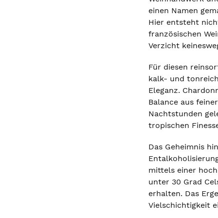
einen Namen gemac
Hier entsteht nich
französischen Wein
Verzicht keineswe
Für diesen reinso
kalk- und tonreich
Eleganz. Chardonn
Balance aus feine
Nachtstunden gele
tropischen Finess
Das Geheimnis hin
Entalkoholisierun
mittels einer hoc
unter 30 Grad Cel
erhalten. Das Erge
Vielschichtigkeit 