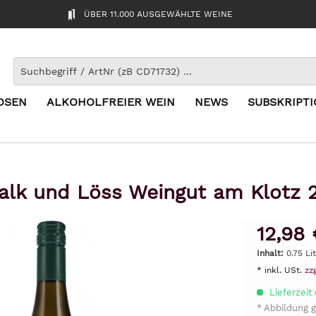
ÜBER 11.000 AUSGEWÄHLTE WEINE
OSEN
ALKOHOLFREIER WEIN
NEWS
SUBSKRIPT
alk und Löss Weingut am Klotz 
12,98 
Inhalt:
0.75 Lit
* inkl. USt.
zz
Lieferzeit 
* Abbildung g