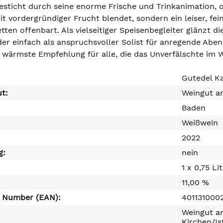
esticht durch seine enorme Frische und Trinkanimation, o
it vordergründiger Frucht blendet, sondern ein leiser, fein
ten offenbart. Als vielseitiger Speisenbegleiter glänzt d
der einfach als anspruchsvoller Solist für anregende Abe
 wärmste Empfehlung für alle, die das Unverfälschte im 
Gutedel K
ut:
Weingut a
Baden
Weißwein
2022
g:
nein
1 x 0,75 Li
11,00 %
e Number (EAN):
401131000
Weingut am
Kirchen/Is