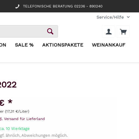
TELEFONISCHE BERATUNG 02236 - 890240
Service/Hilfe
ION
SALE %
AKTIONSPAKETE
WEINANKAUF
2022
€ *
er (17,31 €/Liter)
gl. Versand für Lieferland
ca. 10 Werktage
gf. ähnlich, Abweichungen möglich.