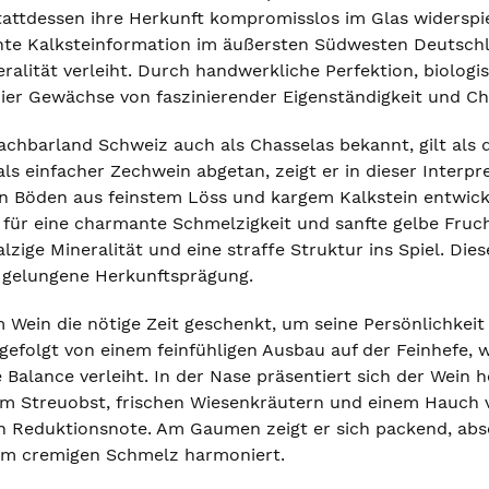
tattdessen ihre Herkunft kompromisslos im Glas widerspie
nte Kalksteinformation im äußersten Südwesten Deutschlan
ralität verleiht. Durch handwerkliche Perfektion, biologi
hier Gewächse von faszinierender Eigenständigkeit und Ch
achbarland Schweiz auch als Chasselas bekannt, gilt als 
als einfacher Zechwein abgetan, zeigt er in dieser Interp
en Böden aus feinstem Löss und kargem Kalkstein entwick
für eine charmante Schmelzigkeit und sanfte gelbe Fruch
salzige Mineralität und eine straffe Struktur ins Spiel. 
r gelungene Herkunftsprägung.
 Wein die nötige Zeit geschenkt, um seine Persönlichkeit 
 gefolgt von einem feinfühligen Ausbau auf der Feinhefe,
 Balance verleiht. In der Nase präsentiert sich der Wein h
m Streuobst, frischen Wiesenkräutern und einem Hauch v
en Reduktionsnote. Am Gaumen zeigt er sich packend, abs
dem cremigen Schmelz harmoniert.