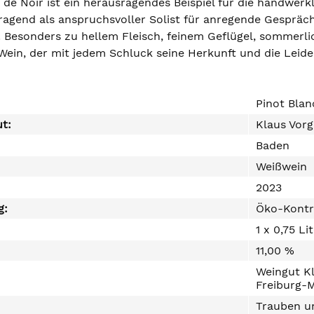
 de Noir ist ein herausragendes Beispiel für die handwerk
rragend als anspruchsvoller Solist für anregende Gespräc
Besonders zu hellem Fleisch, feinem Geflügel, sommerlich
 Wein, der mit jedem Schluck seine Herkunft und die Leid
Pinot Blan
ut:
Klaus Vor
Baden
Weißwein
2023
g:
Öko-Kontr
1 x 0,75 Li
11,00 %
Weingut Kl
Freiburg-
Trauben un