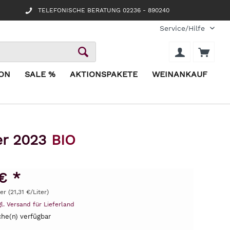
TELEFONISCHE BERATUNG 02236 - 890240
Service/Hilfe
ION
SALE %
AKTIONSPAKETE
WEINANKAUF
er 2023
BIO
€ *
er (21,31 €/Liter)
gl. Versand für Lieferland
he(n) verfügbar