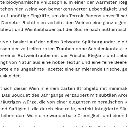
elte biodynamische Philosophie. In einer der wärmsten Re
ehen hier Weine von bemerkenswerter Lebendigkeit und 
auf unnötige Eingriffe, um das Terroir Badens unverfälsc
 Demeter-Richtlinien verleiht den Weinen eine ganz eigene
bhebt und Weinliebhaber auf der Suche nach authentisch
 Noir basiert auf der edlen Rebsorte Spätburgunder, die h
essen der vollreifen roten Trauben ohne Schalenkontakt en
ze einer Rotweintraube mit der Frische, Eleganz und Lebe
ngt von Natur aus eine noble Textur und eine feine Beeren
sorte eine ungeahnte Facette: eine animierende Frische, 
skleidet.
t sich dieser Wein in einem zarten Strohgelb mit minimal
. Das Bouquet des Jahrgangs verzaubert mit subtilen Ar
 kräutrigen Würze, die von einer eleganten mineralischen
und Saftigkeit, die durch eine reife, perfekt integrierte
erleihen dem Wein eine wunderbare Cremigkeit und einen 