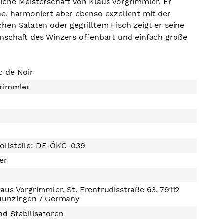
liche Meisterschaft von Klaus Vorgrimmler. Er
he, harmoniert aber ebenso exzellent mit der
en Salaten oder gegrilltem Fisch zeigt er seine
enschaft des Winzers offenbart und einfach große
c de Noir
grimmler
ollstelle: DE-ÖKO-039
ter
aus Vorgrimmler, St. Erentrudisstraße 63, 79112
Munzingen / Germany
d Stabilisatoren