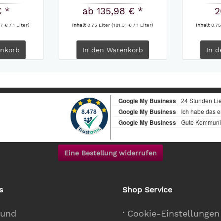
EDERSPIEL-KABINETT...
€ *
ab 135,98 € *
2
7 € / 1 Liter)
Inhalt
0.75 Liter
(181,31 € / 1 Liter)
Inhalt
0.75
nkorb
In den
Warenkorb
In d
Eine Bestellung widerrufen
s
Shop Service
 und
Cookie-Einstellungen