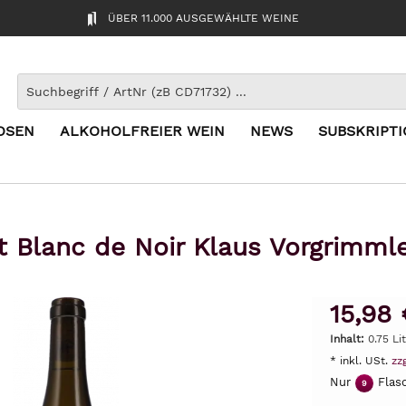
ÜBER 11.000 AUSGEWÄHLTE WEINE
OSEN
ALKOHOLFREIER WEIN
NEWS
SUBSKRIPT
t Blanc de Noir Klaus Vorgrimml
15,98 
Inhalt:
0.75 Lit
* inkl. USt.
zz
Nur
Flasc
9