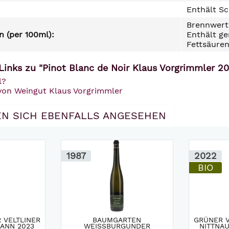
Enthält Sc
Brennwert 
 (per 100ml):
Enthält ge
Fettsäuren
Links zu "Pinot Blanc de Noir Klaus Vorgrimmler 2
l?
 von Weingut Klaus Vorgrimmler
N SICH EBENFALLS ANGESEHEN
1987
2022
BIO
 VELTLINER
BAUMGARTEN
GRÜNER V
ANN 2023
WEISSBURGUNDER F
NITTNAU