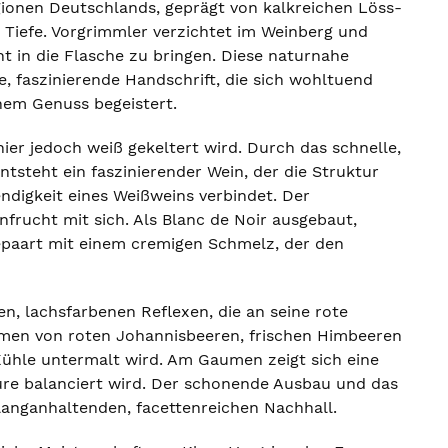
gionen Deutschlands, geprägt von kalkreichen Löss-
Tiefe. Vorgrimmler verzichtet im Weinberg und
ht in die Flasche zu bringen. Diese naturnahe
, faszinierende Handschrift, die sich wohltuend
em Genuss begeistert.
ier jedoch weiß gekeltert wird. Durch das schnelle,
tsteht ein faszinierender Wein, der die Struktur
ndigkeit eines Weißweins verbindet. Der
frucht mit sich. Als Blanc de Noir ausgebaut,
gepaart mit einem cremigen Schmelz, der den
en, lachsfarbenen Reflexen, die an seine rote
omen von roten Johannisbeeren, frischen Himbeeren
 Kühle untermalt wird. Am Gaumen zeigt sich eine
 Säure balanciert wird. Der schonende Ausbau und das
langanhaltenden, facettenreichen Nachhall.