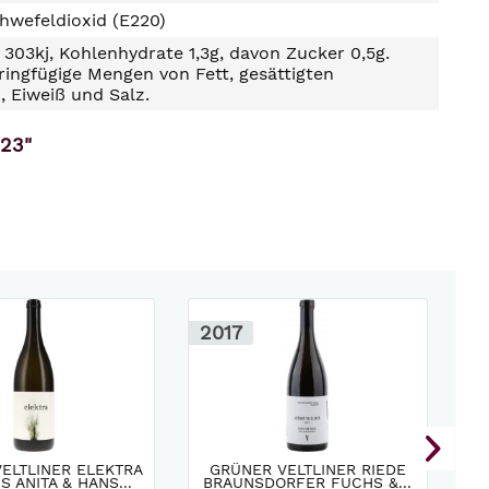
hwefeldioxid (E220)
303kj, Kohlenhydrate 1,3g, davon Zucker 0,5g.
ringfügige Mengen von Fett, gesättigten
, Eiweiß und Salz.
023"
2017
2
ELTLINER ELEKTRA
GRÜNER VELTLINER RIEDE
S ANITA & HANS...
BRAUNSDORFER FUCHS &...