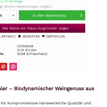
ca. 10 Werktage
gf. ähnlich, Abweichungen möglich.
In den
Warenkorb
Alle Weine von Klaus Vorgrimmler zeigen
 ARTIKEL?
BEWERTEN
EMPFEHLEN
CD108939
21,31 €/Liter
is:
15,98 €/Flasche(n)
mler – Biodynamischer Weingenuss aus
 für kompromisslose handwerkliche Qualität und