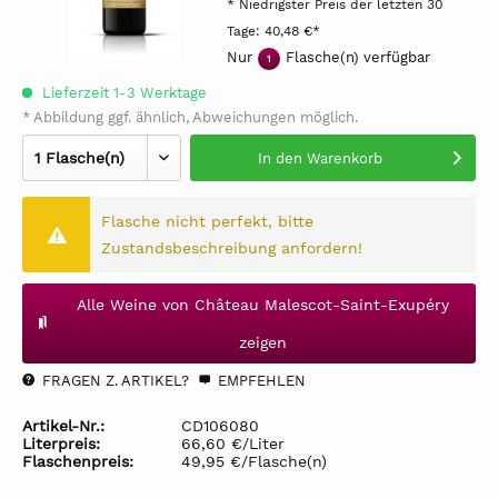
* Niedrigster Preis der letzten 30
Tage:
40,48 €*
Nur
Flasche(n) verfügbar
1
Lieferzeit 1-3 Werktage
* Abbildung ggf. ähnlich, Abweichungen möglich.
In den
Warenkorb
Flasche nicht perfekt, bitte
Zustandsbeschreibung anfordern!
Alle Weine von Château Malescot-Saint-Exupéry
zeigen
FRAGEN Z. ARTIKEL?
EMPFEHLEN
Artikel-Nr.:
CD106080
Literpreis:
66,60 €/Liter
Flaschenpreis:
49,95 €/Flasche(n)