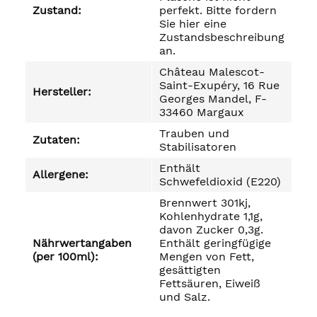
Zustand:
perfekt. Bitte fordern
Sie hier eine
Zustandsbeschreibung
an.
Château Malescot-
Saint-Exupéry, 16 Rue
Hersteller:
Georges Mandel, F-
33460 Margaux
Trauben und
Zutaten:
Stabilisatoren
Enthält
Allergene:
Schwefeldioxid (E220)
Brennwert 301kj,
Kohlenhydrate 1,1g,
davon Zucker 0,3g.
Nährwertangaben
Enthält geringfügige
(per 100ml):
Mengen von Fett,
gesättigten
Fettsäuren, Eiweiß
und Salz.