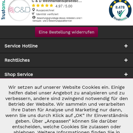
Eine Bestellung widerrufen
Service Hotline
Rechtliches
Shop Service
Wir setzen auf unserer Website Cookies ein. Einige
Aktiv
Notwendig
Zahlung & Versand
helfen dabei unser Angebot zu analysieren und zu
verbessern, andere sind zwingend notwendig für den
Betrieb der Website. Wir sammeln und verarbeiten
Inaktiv
Marketing
Ihre Daten für Analyse und Marketing nur dann,
wenn Sie uns durch Klick auf „OK“ Ihr Einverständnis
geben. Über „Anpassen“ können Sie darüber
Inaktiv
Tracking
entscheiden, welche Cookies Sie zulassen oder
* ALLE PREISE INKL. GESETZL. UMSATZSTEUER ZZGL.
ablehnen. Weitere Informationen finden Sie in