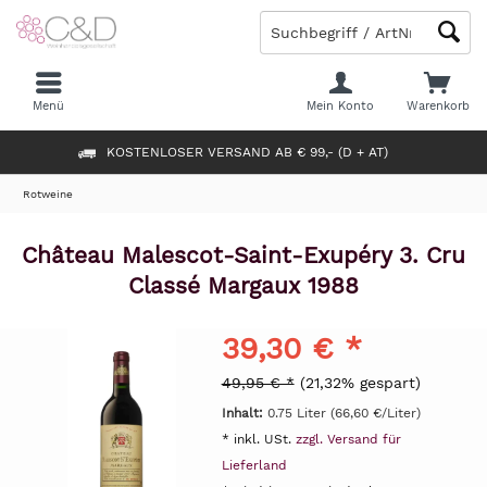
Menü
Mein Konto
Warenkorb
KOSTENLOSER VERSAND AB € 99,- (D + AT)
Rotweine
Château Malescot-Saint-Exupéry 3. Cru
Classé Margaux 1988
39,30 € *
49,95 € *
(21,32% gespart)
Inhalt:
0.75 Liter (66,60 €/Liter)
* inkl. USt.
zzgl. Versand für
Lieferland