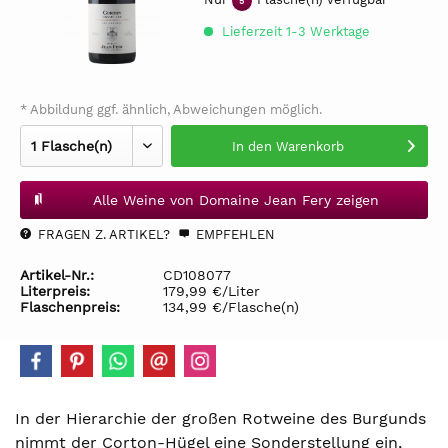
5
Lieferzeit 1-3 Werktage
* Abbildung ggf. ähnlich, Abweichungen möglich.
In den
Warenkorb
Alle Weine von Domaine Jean Fery zeigen
FRAGEN Z. ARTIKEL?
EMPFEHLEN
Artikel-Nr.:
CD108077
Literpreis:
179,99 €/Liter
Flaschenpreis:
134,99 €/Flasche(n)
In der Hierarchie der großen Rotweine des Burgunds
nimmt der Corton-Hügel eine Sonderstellung ein,