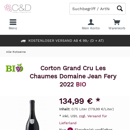
Menü
Mein Konto
Warenkorb
KOSTENLOSER VERSAND AB € 99,- (D + AT)
Alle Rotweine
Corton Grand Cru Les
Chaumes Domaine Jean Fery
2022
BIO
134,99 € *
Inhalt:
0.75 Liter (179,99 €/Liter)
* inkl. USt.
zzgl. Versand für
Lieferland
Nur
Flasche(n) verfügbar