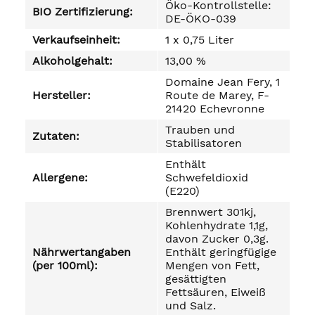
Öko-Kontrollstelle:
BIO Zertifizierung:
DE-ÖKO-039
Verkaufseinheit:
1 x 0,75 Liter
Alkoholgehalt:
13,00 %
Domaine Jean Fery, 1
Hersteller:
Route de Marey, F-
21420 Echevronne
Trauben und
Zutaten:
Stabilisatoren
Enthält
Allergene:
Schwefeldioxid
(E220)
Brennwert 301kj,
Kohlenhydrate 1,1g,
davon Zucker 0,3g.
Nährwertangaben
Enthält geringfügige
(per 100ml):
Mengen von Fett,
gesättigten
Fettsäuren, Eiweiß
und Salz.