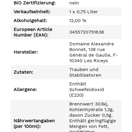
BIO Zertifizierung:
nein
Verkaufseinheit:
1 x 0,75 Liter
Alkoholgehalt:
12,00 %
European Article
3455720751638
Number (EAN):
Domaine Alexandre
Bonnet, 138 rue
Hersteller:
Général de Gaulle, F-
10340 Les Riceys
Trauben und
Zutaten:
Stabilisatoren
Enthält
Allergene:
Schwefeldioxid
(E220)
Brennwert 303kj,
Kohlenhydrate 1,3g,
davon Zucker 0,5g.
Nährwertangaben
Enthält geringfügige
(per 100ml):
Mengen von Fett,
gesättigten