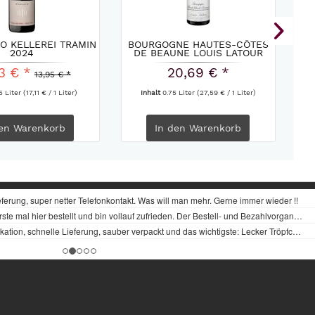
O KELLEREI TRAMIN
BOURGOGNE HAUTES-CÔTES
BA
2024
DE BEAUNE LOUIS LATOUR
2022
3 € *
20,69 € *
13,95 € *
5 Liter
(17,11 € / 1 Liter)
Inhalt
0.75 Liter
(27,59 € / 1 Liter)
en
Warenkorb
In den
Warenkorb