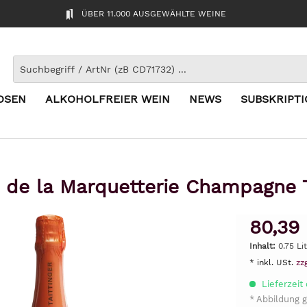
ÜBER 11.000 AUSGEWÄHLTE WEINE
OSEN
ALKOHOLFREIER WEIN
NEWS
SUBSKRIPT
s de la Marquetterie Champagne T
80,39
Inhalt:
0.75 Lit
* inkl. USt.
zz
Lieferzeit
* Abbildung g