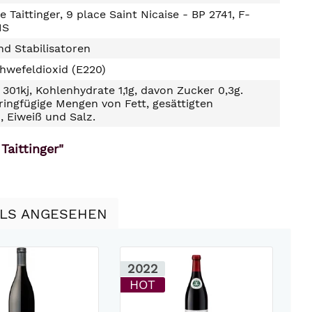
Taittinger, 9 place Saint Nicaise - BP 2741, F-
MS
d Stabilisatoren
hwefeldioxid (E220)
301kj, Kohlenhydrate 1,1g, davon Zucker 0,3g.
ringfügige Mengen von Fett, gesättigten
, Eiweiß und Salz.
Taittinger"
LLS ANGESEHEN
2022
2
HOT
8