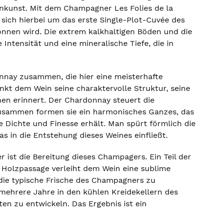
nkunst. Mit dem Champagner Les Folies de la
t sich hierbei um das erste Single-Plot-Cuvée des
nnen wird. Die extrem kalkhaltigen Böden und die
ntensität und eine mineralische Tiefe, die in
nnay zusammen, die hier eine meisterhafte
nkt dem Wein seine charaktervolle Struktur, seine
hen erinnert. Der Chardonnay steuert die
 Zusammen formen sie ein harmonisches Ganzes, das
e Dichte und Finesse erhält. Man spürt förmlich die
as in die Entstehung dieses Weines einfließt.
r ist die Bereitung dieses Champagers. Ein Teil der
Holzpassage verleiht dem Wein eine sublime
 die typische Frische des Champagners zu
mehrere Jahre in den kühlen Kreidekellern des
ten zu entwickeln. Das Ergebnis ist ein