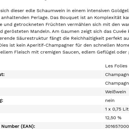
 sich dieser edle Schaumwein in einem intensiven Goldgel
 anhaltenden Perlage. Das Bouquet ist an Komplexität ka
re und getrockneten Früchten vermählen sich mit den wa
und gerösteten Mandeln. Am Gaumen zeigt sich das Cuvée k
ierende Säurestruktur fängt die Reichhaltigkeit perfekt auf
Dies ist kein Aperitif-Champagner für den schnellen Mome
ellem Fleisch mit cremigen Saucen, edlem Geflügel oder
Les Folies
ut:
Champagne
Champagn
Weißwein
g:
nein
1 x 0,75 Li
12,50 %
e Number (EAN):
301657000