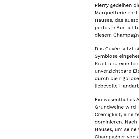
Pierry gedeihen d
Marquetterie ehrt 
Hauses, das aussc
perfekte Ausricht
diesem Champagne
Das Cuvée setzt s
Symbiose eingehen
Kraft und eine fe
unverzichtbare El
durch die rigorose
liebevolle Handarb
Ein wesentliches A
Grundweine wird i
Cremigkeit, eine 
dominieren. Nach 
Hauses, um seine v
Champagner von en