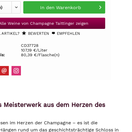
In den
Warenkorb
Alle Weine von Champagne Taittinger zeigen
 ARTIKEL?
BEWERTEN
EMPFEHLEN
CD37728
107,19 €/Liter
is:
80,39 €/Flasche(n)
as Meisterwerk aus dem Herzen des
esen im Herzen der Champagne – es ist die
n Hängen rund um das geschichtsträchtige Schloss in