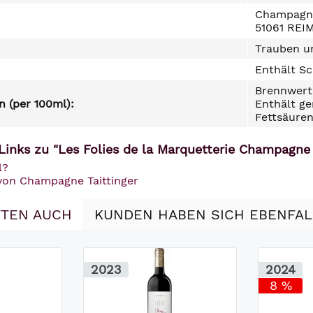
Champagne 
51061 REI
Trauben un
Enthält Sc
Brennwert 
 (per 100ml):
Enthält ge
Fettsäuren
Links zu "Les Folies de la Marquetterie Champagne 
l?
 von Champagne Taittinger
TEN AUCH
KUNDEN HABEN SICH EBENFA
2023
2024
8 %