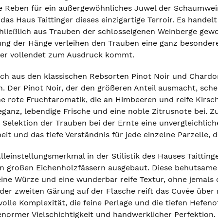
ie Reben für ein außergewöhnliches Juwel der Schaumwei
das Haus Taittinger dieses einzigartige Terroir. Es handel
hließlich aus Trauben der schlosseigenen Weinberge gewo
ung der Hänge verleihen den Trauben eine ganz besondere I
r vollendet zum Ausdruck kommt.
ich aus den klassischen Rebsorten Pinot Noir und Chardo
. Der Pinot Noir, der den größeren Anteil ausmacht, sche
ine rote Fruchtaromatik, die an Himbeeren und reife Kirsc
eganz, lebendige Frische und eine noble Zitrusnote bei.
 Selektion der Trauben bei der Ernte eine unvergleichlich
eit und das tiefe Verständnis für jede einzelne Parzelle, d
lleinstellungsmerkmal in der Stilistik des Hauses Taittinge
n großen Eichenholzfässern ausgebaut. Diese behutsame 
feine Würze und eine wunderbar reife Textur, ohne jemals
der zweiten Gärung auf der Flasche reift das Cuvée über 
olle Komplexität, die feine Perlage und die tiefen Hefeno
ormer Vielschichtigkeit und handwerklicher Perfektion.