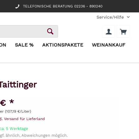
TELEFONISCHE BERATUNG 02236 - 890240
Service/Hilfe
ION
SALE %
AKTIONSPAKETE
WEINANKAUF
aittinger
 € *
er (107,19 €/Liter)
gl. Versand für Lieferland
 ca. 5 Werktage
gf. ähnlich, Abweichungen möglich.