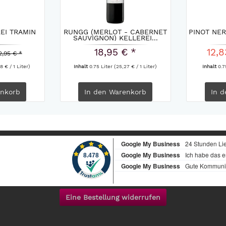
EI TRAMIN
RUNGG (MERLOT - CABERNET
PINOT NER
SAUVIGNON) KELLEREI...
18,95 € *
12,8
2,95 € *
8 € / 1 Liter)
Inhalt
0.75 Liter
(25,27 € / 1 Liter)
Inhalt
0.7
nkorb
In den
Warenkorb
In d
Eine Bestellung widerrufen