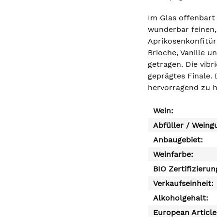
Im Glas offenbart
wunderbar feinen,
Aprikosenkonfitü
Brioche, Vanille 
getragen. Die vibr
geprägtes Finale. 
hervorragend zu h
Wein:
Abfüller / Weing
Anbaugebiet:
Weinfarbe:
BIO Zertifizierun
Verkaufseinheit:
Alkoholgehalt:
European Articl