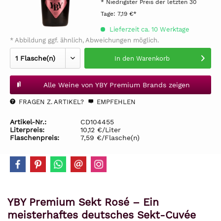
* Niedrigster Preis der letzten 30
Tage:
7,19 €*
Lieferzeit ca. 10 Werktage
* Abbildung ggf. ähnlich, Abweichungen möglich.
In den
Warenkorb
Alle Weine von YBY Premium Brands zeigen
FRAGEN Z. ARTIKEL?
EMPFEHLEN
Artikel-Nr.:
CD104455
Literpreis:
10,12 €/Liter
Flaschenpreis:
7,59 €/Flasche(n)
YBY Premium Sekt Rosé – Ein
meisterhaftes deutsches Sekt-Cuvée