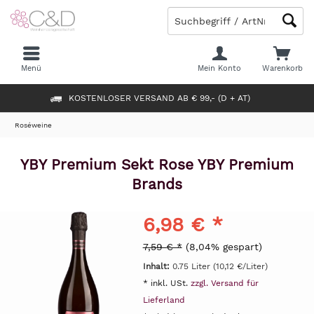
Menü
Mein Konto
Warenkorb
KOSTENLOSER VERSAND AB € 99,- (D + AT)
Roséweine
YBY Premium Sekt Rose YBY Premium
Brands
6,98 € *
7,59 € *
(8,04% gespart)
Inhalt:
0.75 Liter (10,12 €/Liter)
* inkl. USt.
zzgl. Versand für
Lieferland