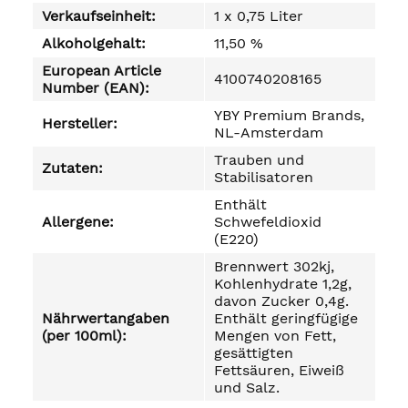
Verkaufseinheit:
1 x 0,75 Liter
Alkoholgehalt:
11,50 %
European Article
4100740208165
Number (EAN):
YBY Premium Brands,
Hersteller:
NL-Amsterdam
Trauben und
Zutaten:
Stabilisatoren
Enthält
Allergene:
Schwefeldioxid
(E220)
Brennwert 302kj,
Kohlenhydrate 1,2g,
davon Zucker 0,4g.
Nährwertangaben
Enthält geringfügige
(per 100ml):
Mengen von Fett,
gesättigten
Fettsäuren, Eiweiß
und Salz.