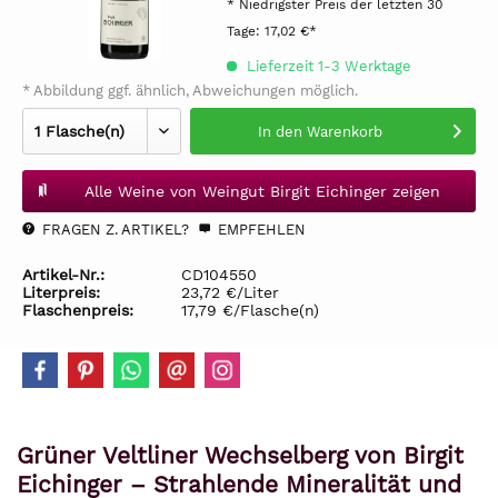
* Niedrigster Preis der letzten 30
Tage:
17,02 €*
Lieferzeit 1-3 Werktage
* Abbildung ggf. ähnlich, Abweichungen möglich.
In den
Warenkorb
Alle Weine von Weingut Birgit Eichinger zeigen
FRAGEN Z. ARTIKEL?
EMPFEHLEN
Artikel-Nr.:
CD104550
Literpreis:
23,72 €/Liter
Flaschenpreis:
17,79 €/Flasche(n)
Grüner Veltliner Wechselberg von Birgit
Eichinger – Strahlende Mineralität und