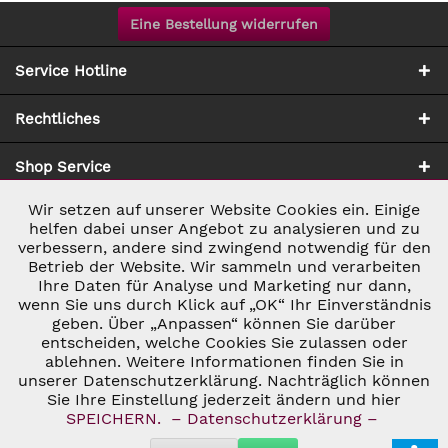
Eine Bestellung widerrufen
Service Hotline
Rechtliches
Shop Service
Wir setzen auf unserer Website Cookies ein. Einige
Aktiv
Notwendig
Zahlung & Versand
helfen dabei unser Angebot zu analysieren und zu
verbessern, andere sind zwingend notwendig für den
Betrieb der Website. Wir sammeln und verarbeiten
Inaktiv
Marketing
Ihre Daten für Analyse und Marketing nur dann,
wenn Sie uns durch Klick auf „OK“ Ihr Einverständnis
geben. Über „Anpassen“ können Sie darüber
Inaktiv
Tracking
entscheiden, welche Cookies Sie zulassen oder
ablehnen. Weitere Informationen finden Sie in
* ALLE PREISE INKL. GESETZL. UMSATZSTEUER ZZGL.
VERSANDKOSTEN
UND GGF. NACHNAHMEGEBÜHREN, WENN NICHT
unserer Datenschutzerklärung. Nachträglich können
Inaktiv
Personalisierung
ANDERS BESCHRIEBEN
Sie Ihre Einstellung jederzeit ändern und hier
© 2026 C&D WEINHANDEL - ALL RIGHTS RESERVED. THEME BY
SPEICHERN.
– Datenschutzerklärung –
THEMEWARE®