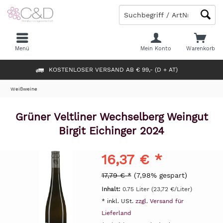
Menü
Mein Konto
Warenkorb
KOSTENLOSER VERSAND AB € 99,- (D + AT)
Weißweine
Grüner Veltliner Wechselberg Weingut
Birgit Eichinger 2024
16,37 € *
17,79 € *
(7,98% gespart)
Inhalt:
0.75 Liter (23,72 €/Liter)
* inkl. USt.
zzgl. Versand für
Lieferland