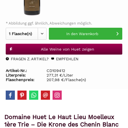
* Abbildung ggf. ähnlich, Abweichungen möglich.
In den
Warenkorb
Alle Weine von Huet zeigen
FRAGEN Z. ARTIKEL?
EMPFEHLEN
Artikel-Nr.:
CD109412
Literpreis:
277,31 €/Liter
Flaschenpreis:
207,98 €/Flasche(n)
Domaine Huet Le Haut Lieu Moelleux
1ère Trie – Die Krone des Chenin Blanc