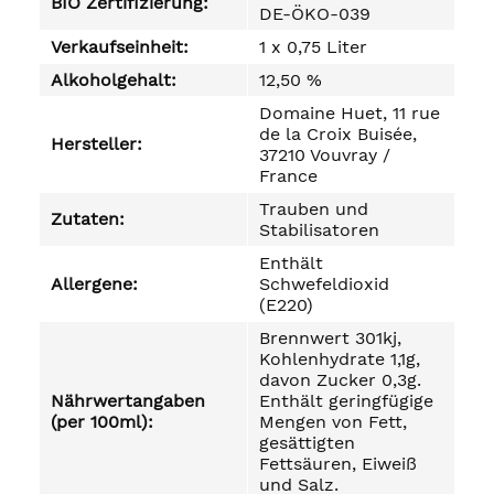
BIO Zertifizierung:
DE-ÖKO-039
Verkaufseinheit:
1 x 0,75 Liter
Alkoholgehalt:
12,50 %
Domaine Huet, 11 rue
de la Croix Buisée,
Hersteller:
37210 Vouvray /
France
Trauben und
Zutaten:
Stabilisatoren
Enthält
Allergene:
Schwefeldioxid
(E220)
Brennwert 301kj,
Kohlenhydrate 1,1g,
davon Zucker 0,3g.
Nährwertangaben
Enthält geringfügige
(per 100ml):
Mengen von Fett,
gesättigten
Fettsäuren, Eiweiß
und Salz.