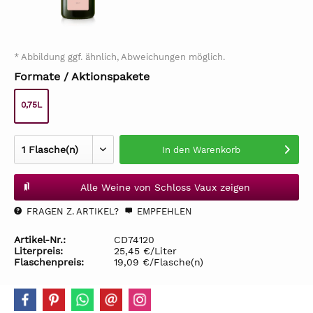
* Abbildung ggf. ähnlich, Abweichungen möglich.
Formate / Aktionspakete
0,75L
In den
Warenkorb
Alle Weine von Schloss Vaux zeigen
FRAGEN Z. ARTIKEL?
EMPFEHLEN
Artikel-Nr.:
CD74120
Literpreis:
25,45 €/Liter
Flaschenpreis:
19,09 €/Flasche(n)