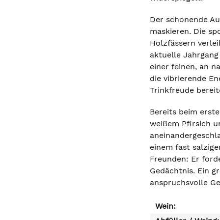
Der schonende Aus
maskieren. Die sp
Holzfässern verle
aktuelle Jahrgang 
einer feinen, an n
die vibrierende En
Trinkfreude bereit
Bereits beim erst
weißem Pfirsich u
aneinandergeschla
einem fast salzig
Freunden: Er forde
Gedächtnis. Ein gr
anspruchsvolle G
Wein: