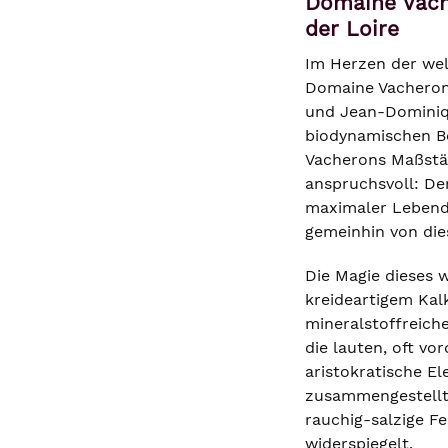
Domaine Vach
der Loire
Im Herzen der welt
Domaine Vacheron.
und Jean-Dominiqu
biodynamischen Bew
Vacherons Maßstäb
anspruchsvoll: De
maximaler Lebendi
gemeinhin von die
Die Magie dieses 
kreideartigem Kalk
mineralstoffreich
die lauten, oft v
aristokratische E
zusammengestellte
rauchig-salzige F
widerspiegelt.