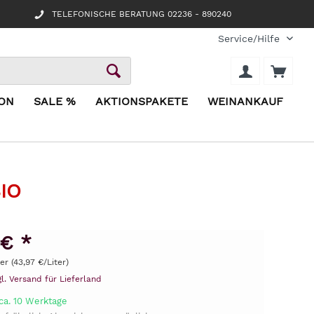
TELEFONISCHE BERATUNG 02236 - 890240
Service/Hilfe
ION
SALE %
AKTIONSPAKETE
WEINANKAUF
IO
 € *
ter (43,97 €/Liter)
gl. Versand für Lieferland
ca. 10 Werktage