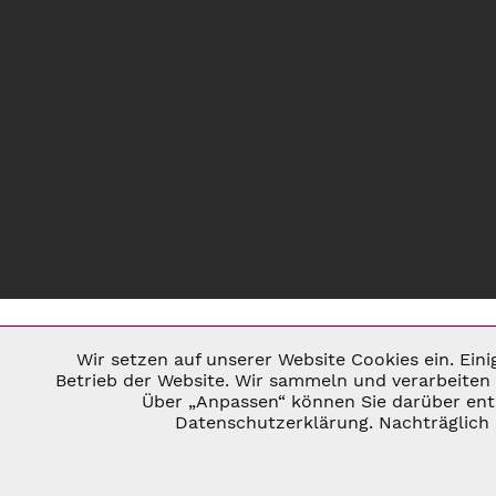
Wir setzen auf unserer Website Cookies ein. Ein
Notwendig
Betrieb der Website. Wir sammeln und verarbeiten 
Über „Anpassen“ können Sie darüber ents
* ALLE PREISE INKL. GESETZL. U
Datenschutzerklärung. Nachträglich 
Marketing
©
Tracking