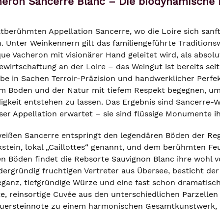
eron Sancerre Blanc – Die biodynamische 
berühmten Appellation Sancerre, wo die Loire sich sanft 
 Unter Weinkennern gilt das familiengeführte Tradition
e Vacheron mit visionärer Hand geleitet wird, als absolut
irtschaftung an der Loire – das Weingut ist bereits seit
e in Sachen Terroir-Präzision und handwerklicher Perfekti
m Boden und der Natur mit tiefem Respekt begegnen, um 
gkeit entstehen zu lassen. Das Ergebnis sind Sancerre-W
ser Appellation erwartet – sie sind flüssige Monumente ih
weißen Sancerre entspringt den legendären Böden der Reg
stein, lokal „Caillottes“ genannt, und dem berühmten Feu
en Böden findet die Rebsorte Sauvignon Blanc ihre wohl
ordergründig fruchtigen Vertreter aus Übersee, besticht d
leganz, tiefgründige Würze und eine fast schon dramatisc
, reinsortige Cuvée aus den unterschiedlichen Parzellen 
euersteinnote zu einem harmonischen Gesamtkunstwerk, das