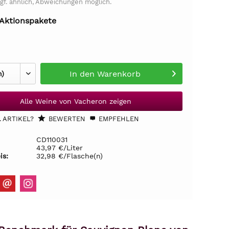
gf. ähnlich, Abweichungen möglich.
 Aktionspakete
In den
Warenkorb
Alle Weine von Vacheron zeigen
 ARTIKEL?
BEWERTEN
EMPFEHLEN
CD110031
43,97 €/Liter
is:
32,98 €/Flasche(n)