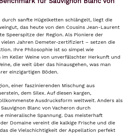
Benchmark für Sauvignon Blanc von
durch sanfte Hügelketten schlängelt, liegt die
sweingut, das heute von den Cousins Jean-Laurent
e Speerspitze der Region. Als Pioniere der
 vielen Jahren Demeter-zertifiziert – setzen die
on. Ihre Philosophie ist so simpel wie
im Keller Weine von unverfälschter Herkunft und
eine, die weit über das hinausgehen, was man
rer einzigartigen Böden.
ion, einer faszinierenden Mischung aus
erstein, dem Silex. Auf diesen kargen,
 vollkommenste Ausdrucksform weltweit. Anders als
er Sauvignon Blanc von Vacheron durch
he mineralische Spannung. Das meisterhaft
der Domaine vereint die kalkige Frische und die
 die Vielschichtigkeit der Appellation perfekt