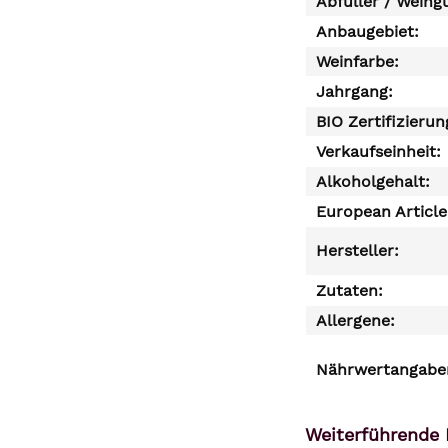
Abfüller / Weing
Anbaugebiet:
Weinfarbe:
Jahrgang:
BIO Zertifizierun
Verkaufseinheit:
Alkoholgehalt:
European Articl
Hersteller:
Zutaten:
Allergene:
Nährwertangaben
Weiterführende 