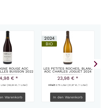
2024
2
BIO
GNE ROUGE AOC
LES PETITES ROCHES, BLANC
RI
ILLES BUISSON 2022
AOC CHARLES JOGUET 2024
T
4,98 € *
23,98 € *
 Liter
(46,64 € / 1 Liter)
Inhalt
0.75 Liter
(31,97 € / 1 Liter)
en
Warenkorb
In den
Warenkorb