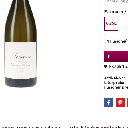
* Abbildung g
Formate /
0,75L
FRAGEN Z.
Artikel-Nr.:
Literpreis:
Flaschenpre