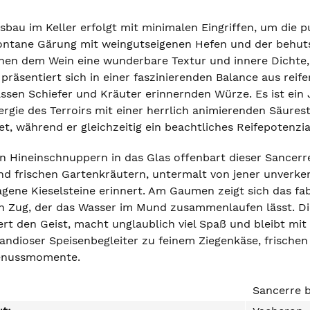
bau im Keller erfolgt mit minimalen Eingriffen, um die p
ontane Gärung mit weingutseigenen Hefen und der behut
ihen dem Wein eine wunderbare Textur und innere Dichte,
präsentiert sich in einer faszinierenden Balance aus reife
assen Schiefer und Kräuter erinnernden Würze. Es ist ein
ergie des Terroirs mit einer herrlich animierenden Säure
et, während er gleichzeitig ein beachtliches Reifepotenzial
en Hineinschnuppern in das Glas offenbart dieser Sancerr
nd frischen Gartenkräutern, untermalt von jener unverke
gene Kieselsteine erinnert. Am Gaumen zeigt sich das fab
en Zug, der das Wasser im Mund zusammenlaufen lässt. Die
rt den Geist, macht unglaublich viel Spaß und bleibt mit
andioser Speisenbegleiter zu feinem Ziegenkäse, frischen
enussmomente.
Sancerre 