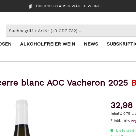
ÜBER 11.000 AUSGEWÄHLTE WEINE
OSEN
ALKOHOLFREIER WEIN
NEWS
SUBSKRIPT
erre blanc AOC Vacheron 2025
B
32,98
Inhalt:
0.75 Li
* inkl. USt.
zz
Lieferzeit 