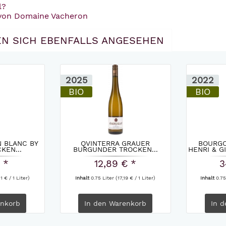
l?
 von Domaine Vacheron
N SICH EBENFALLS ANGESEHEN
2025
2022
BIO
BIO
 BLANC BY
QVINTERRA GRAUER
BOURGO
KEN...
BURGUNDER TROCKEN...
HENRI & G
 *
12,89 € *
3
1 € / 1 Liter)
Inhalt
0.75 Liter
(17,19 € / 1 Liter)
Inhalt
0.75
nkorb
In den
Warenkorb
In d