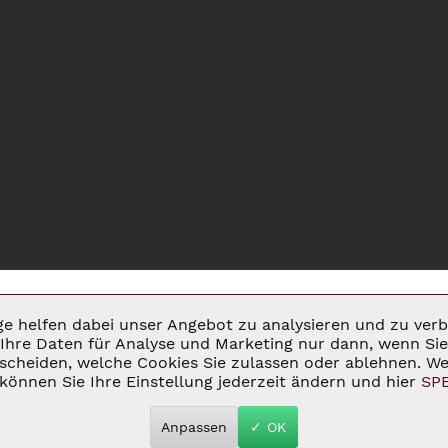
ige helfen dabei unser Angebot zu analysieren und zu ve
Ihre Daten für Analyse und Marketing nur dann, wenn Sie 
cheiden, welche Cookies Sie zulassen oder ablehnen. Wei
MSATZSTEUER ZZGL.
VERSANDKOSTEN
UND GGF. NACHNAHMEGEBÜHREN, W
können Sie Ihre Einstellung jederzeit ändern und hier
SP
 2026 C&D WEINHANDEL - ALL RIGHTS RESERVED. THEME BY
THEMEWAR
Anpassen
✓ OK