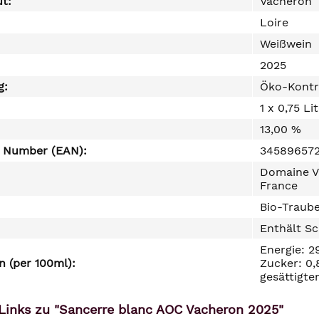
ut:
Vacheron
Loire
Weißwein
2025
g:
Öko-Kontr
1 x 0,75 Li
13,00 %
e Number (EAN):
34589657
Domaine Va
France
Bio-Traube
Enthält Sc
Energie: 2
 (per 100ml):
Zucker: 0,
gesättigte
Links zu "Sancerre blanc AOC Vacheron 2025"