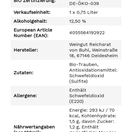
BIO Zertifizierung:
DE-ÖKO-039
Verkaufseinheit:
1 x 0,75 Liter
Alkoholgehalt:
12,50 %
European Article
4055564192922
Number (EAN):
Weingut Reichsrat
Hersteller:
von Buhl, Weinstraße
18, 67146 Deidesheim
Bio-Trauben,
Antioxidationsmittel:
Zutaten:
Schwefeldioxid
(Sulfite)
Enthält
Allergene:
Schwefeldioxid
(E220)
Energie: 293 kJ / 70
kcal, Kohlenhydrate:
1,5 g, davon Zucker:
Nährwertangaben
1,2 g, Enthält