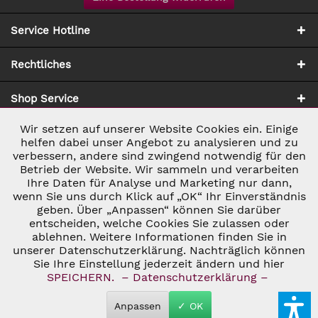
Service Hotline
Rechtliches
Shop Service
Wir setzen auf unserer Website Cookies ein. Einige
Aktiv
Notwendig
Zahlung & Versand
helfen dabei unser Angebot zu analysieren und zu
verbessern, andere sind zwingend notwendig für den
Betrieb der Website. Wir sammeln und verarbeiten
Inaktiv
Marketing
Ihre Daten für Analyse und Marketing nur dann,
wenn Sie uns durch Klick auf „OK“ Ihr Einverständnis
geben. Über „Anpassen“ können Sie darüber
Inaktiv
Tracking
entscheiden, welche Cookies Sie zulassen oder
ablehnen. Weitere Informationen finden Sie in
* ALLE PREISE INKL. GESETZL. UMSATZSTEUER ZZGL.
VERSANDKOSTEN
UND GGF. NACHNAHMEGEBÜHREN, WENN NICHT
unserer Datenschutzerklärung. Nachträglich können
Inaktiv
Personalisierung
ANDERS BESCHRIEBEN
Sie Ihre Einstellung jederzeit ändern und hier
© 2026 C&D WEINHANDEL - ALL RIGHTS RESERVED. THEME BY
SPEICHERN.
– Datenschutzerklärung –
THEMEWARE®
Inaktiv
Service
Anpassen
✓ OK