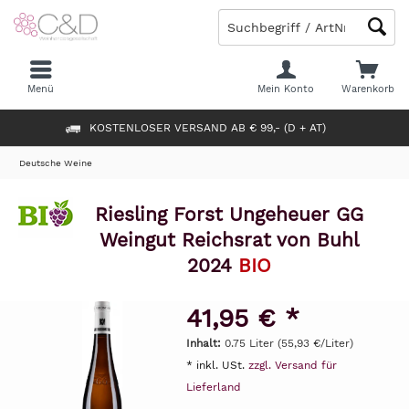
Menü
Mein Konto
Warenkorb
KOSTENLOSER VERSAND AB € 99,- (D + AT)
Deutsche Weine
Riesling Forst Ungeheuer GG
Weingut Reichsrat von Buhl
2024
BIO
41,95 € *
Inhalt:
0.75 Liter (55,93 €/Liter)
* inkl. USt.
zzgl. Versand für
Lieferland