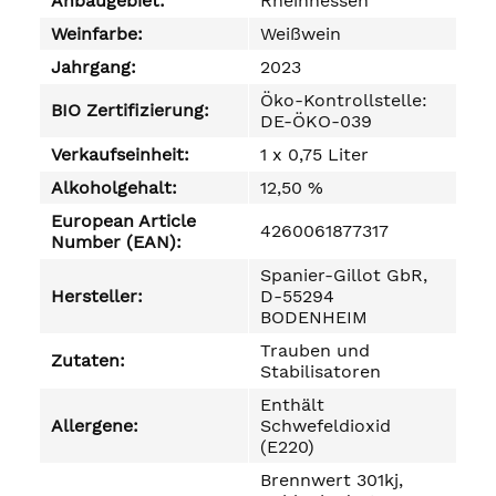
Anbaugebiet:
Rheinhessen
Weinfarbe:
Weißwein
Jahrgang:
2023
Öko-Kontrollstelle:
BIO Zertifizierung:
DE-ÖKO-039
Verkaufseinheit:
1 x 0,75 Liter
Alkoholgehalt:
12,50 %
European Article
4260061877317
Number (EAN):
Spanier-Gillot GbR,
Hersteller:
D-55294
BODENHEIM
Trauben und
Zutaten:
Stabilisatoren
Enthält
Allergene:
Schwefeldioxid
(E220)
Brennwert 301kj,