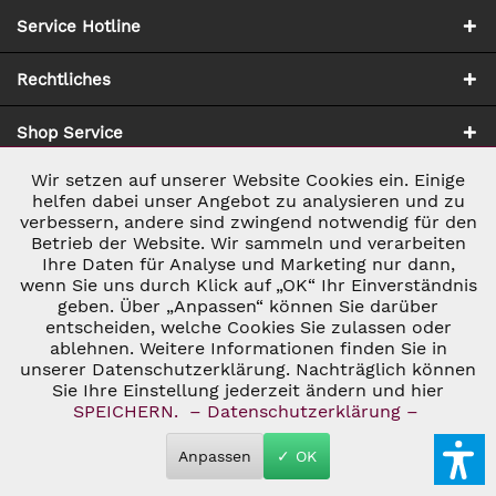
Service Hotline
Rechtliches
Shop Service
Wir setzen auf unserer Website Cookies ein. Einige
Aktiv
Notwendig
Zahlung & Versand
helfen dabei unser Angebot zu analysieren und zu
verbessern, andere sind zwingend notwendig für den
Betrieb der Website. Wir sammeln und verarbeiten
Inaktiv
Marketing
Ihre Daten für Analyse und Marketing nur dann,
wenn Sie uns durch Klick auf „OK“ Ihr Einverständnis
geben. Über „Anpassen“ können Sie darüber
Inaktiv
Tracking
entscheiden, welche Cookies Sie zulassen oder
ablehnen. Weitere Informationen finden Sie in
* ALLE PREISE INKL. GESETZL. UMSATZSTEUER ZZGL.
VERSANDKOSTEN
UND GGF. NACHNAHMEGEBÜHREN, WENN NICHT
unserer Datenschutzerklärung. Nachträglich können
Inaktiv
Personalisierung
ANDERS BESCHRIEBEN
Sie Ihre Einstellung jederzeit ändern und hier
© 2026 C&D WEINHANDEL - ALL RIGHTS RESERVED. THEME BY
SPEICHERN.
– Datenschutzerklärung –
THEMEWARE®
Inaktiv
Service
Anpassen
✓ OK