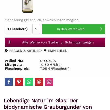
* Abbildung ggf. ähnlich, Abweichungen möglich.
In den
Warenkorb
Alle Weine von Stefan J. Schmitzer zeigen
FRAGEN Z. ARTIKEL?
EMPFEHLEN
Artikel-Nr.:
CD107997
Literpreis:
10,60 €/Liter
Flaschenpreis:
7,95 €/Flasche(n)
Lebendige Natur im Glas: Der
biodynamische Grauburgunder von