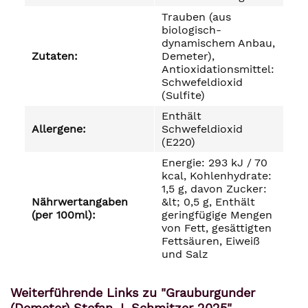
Trauben (aus
biologisch-
dynamischem Anbau,
Zutaten:
Demeter),
Antioxidationsmittel:
Schwefeldioxid
(Sulfite)
Enthält
Allergene:
Schwefeldioxid
(E220)
Energie: 293 kJ / 70
kcal, Kohlenhydrate:
1,5 g, davon Zucker:
Nährwertangaben
&lt; 0,5 g, Enthält
(per 100ml):
geringfügige Mengen
von Fett, gesättigten
Fettsäuren, Eiweiß
und Salz
Weiterführende Links zu "Grauburgunder
(Demeter) Stefan J. Schmitzer 2025"