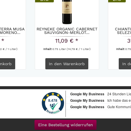
TERRA MUSA
REYNEKE ORGANIC CABERNET
CHIANT
MORENO...
SAUVIGNON-MERLOT...
SELEZI
 *
11,09 € *
3
2 € / 1 Liter)
Inhalt
0.75 Liter
(14,79 € / 1 Liter)
Inhalt
0.75
nkorb
In den
Warenkorb
In d
Eine Bestellung widerrufen