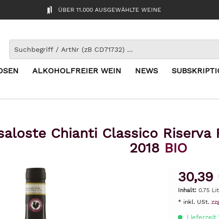
ÜBER 11.000 AUSGEWÄHLTE WEINE
OSEN
ALKOHOLFREIER WEIN
NEWS
SUBSKRIPT
aloste Chianti Classico Riserva 
2018
BIO
30,39
Inhalt:
0.75 Li
* inkl. USt.
zz
Lieferzeit