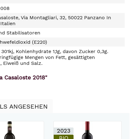
1008
asaloste, Via Montagliari, 32, 50022 Panzano In
 Italien
d Stabilisatoren
hwefeldioxid (E220)
301kj, Kohlenhydrate 1,1g, davon Zucker 0,3g.
ringfügige Mengen von Fett, gesättigten
, Eiweiß und Salz.
ia Casaloste 2018"
LLS ANGESEHEN
2023
BIO