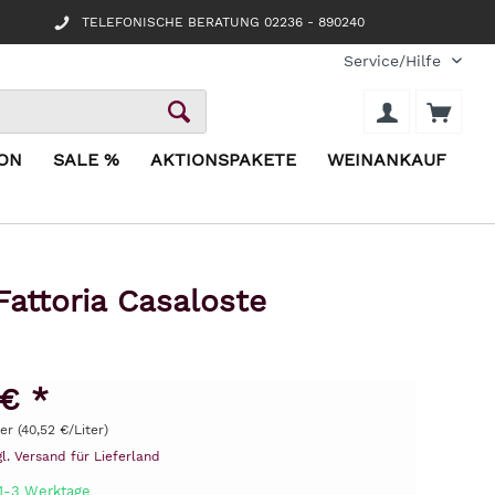
TELEFONISCHE BERATUNG 02236 - 890240
Service/Hilfe
ION
SALE %
AKTIONSPAKETE
WEINANKAUF
Fattoria Casaloste
 € *
ter (40,52 €/Liter)
gl. Versand für Lieferland
 1-3 Werktage