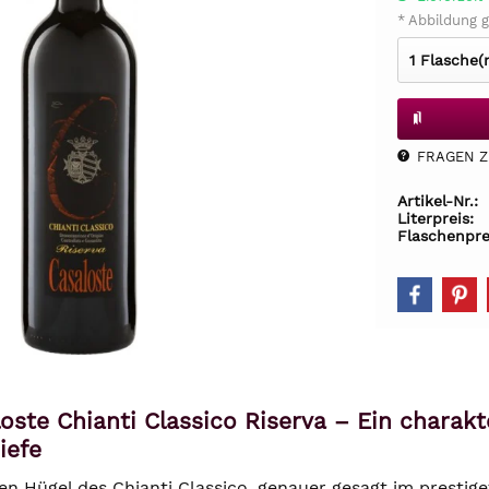
* Abbildung g
FRAGEN Z.
Artikel-Nr.:
Literpreis:
Flaschenpre
loste Chianti Classico Riserva – Ein charakt
iefe
en Hügel des Chianti Classico, genauer gesagt im prestige