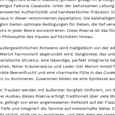
eingut Fattoria Casaloste. Unter der behutsamen Leitung 
nswerter Authentizität und handwerklicher Präzision. Das
baus in dieser renommierten Appellation. Die kalkhaltige
gion bieten optimale Bedingungen für Reben, die tief ver
irs in jeder Beere konzentrieren. Diese Riserva ist das fl
e Philosophie des Hauses auf höchstem Niveau.
außergewöhnlichen Rotweins wird maßgeblich von der edl
n Merlot harmonisch abgerundet wird. Sangiovese, das unb
eristische Struktur, eine lebendige, perfekt integrierte 
hen, feiner Kräuterwürze und Leder. Der Merlot-Anteil fu
nkle Beerenfrucht und eine charmante Fülle in das Cuvée e
ico zu dominieren. Zusammen bilden sie eine Symbiose aus
n Trauben werden mit äußerster Sorgfalt vinifiziert, um 
er Ausbau dieses Riserva erfolgt traditionell über viele
he, gefolgt von einer angemessenen Reifezeit auf der Flas
Tiefe und integriert die Tannine auf meisterhafte Weise. 
ht stützt, statt sie zu maskieren, und dem Wein ein lang