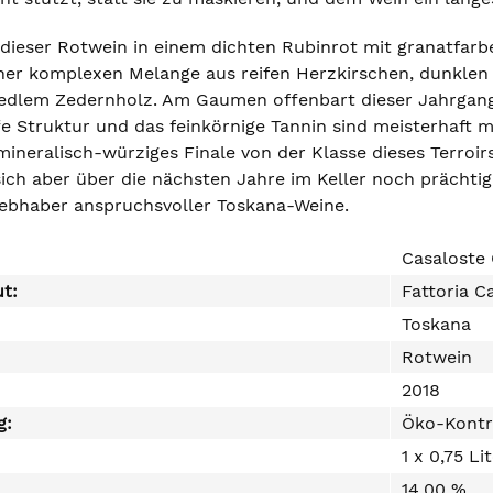
h dieser Rotwein in einem dichten Rubinrot mit granatfar
er komplexen Melange aus reifen Herzkirschen, dunklen 
dlem Zedernholz. Am Gaumen offenbart dieser Jahrgang e
ffe Struktur und das feinkörnige Tannin sind meisterhaft
ineralisch-würziges Finale von der Klasse dieses Terroir
 sich aber über die nächsten Jahre im Keller noch prächti
ebhaber anspruchsvoller Toskana-Weine.
Casaloste 
ut:
Fattoria C
Toskana
Rotwein
2018
g:
Öko-Kontr
1 x 0,75 Li
14,00 %