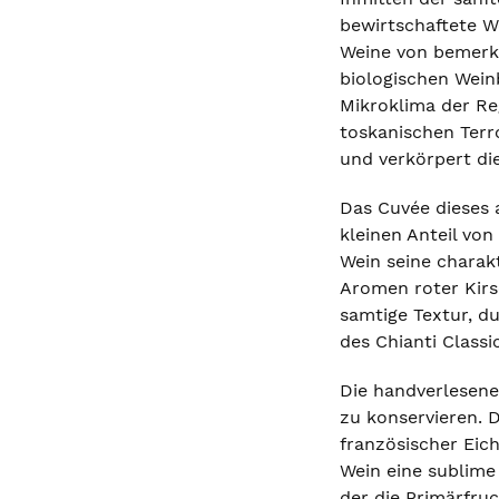
bewirtschaftete W
Weine von bemerke
biologischen Wein
Mikroklima der Re
toskanischen Terro
und verkörpert di
Das Cuvée dieses 
kleinen Anteil vo
Wein seine charakt
Aromen roter Kirsc
samtige Textur, du
des Chianti Class
Die handverlesene
zu konservieren. D
französischer Eic
Wein eine sublime 
der die Primärfruc