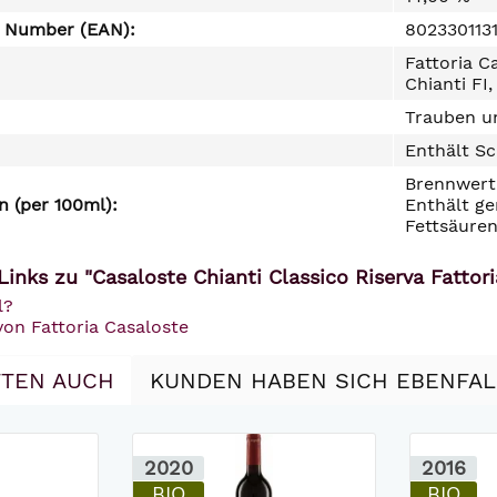
e Number (EAN):
802330113
Fattoria C
Chianti FI,
Trauben un
Enthält Sc
Brennwert 
 (per 100ml):
Enthält ge
Fettsäuren
inks zu "Casaloste Chianti Classico Riserva Fattor
l?
von Fattoria Casaloste
TEN AUCH
KUNDEN HABEN SICH EBENFA
2020
2016
BIO
BIO