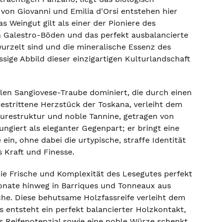
von Giovanni und Emilia d'Orsi entstehen hier
 Weingut gilt als einer der Pioniere des
n Galestro-Böden und das perfekt ausbalancierte
wurzelt sind und die mineralische Essenz des
üssige Abbild dieser einzigartigen Kulturlandschaft
en Sangiovese-Traube dominiert, die durch einen
estrittene Herzstück der Toskana, verleiht dem
Säurestruktur und noble Tannine, getragen von
ngiert als eleganter Gegenpart; er bringt eine
in, ohne dabei die urtypische, straffe Identität
 Kraft und Finesse.
die Frische und Komplexität des Lesegutes perfekt
 Monate hinweg in Barriques und Tonneaux aus
che. Diese behutsame Holzfassreife verleiht dem
Es entsteht ein perfekt balancierter Holzkontakt,
es Reifepotenzial sowie eine noble Würze schenkt.