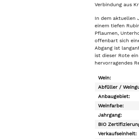
Verbindung aus Kra
In dem aktuellen J
einem tiefen Rubi
Pflaumen, Unterho
offenbart sich ei
Abgang ist langan
ist dieser Rote ei
hervorragendes Re
Wein:
Abfüller / Weing
Anbaugebiet:
Weinfarbe:
Jahrgang:
BIO Zertifizierun
Verkaufseinheit: