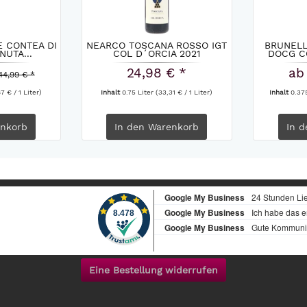
 CONTEA DI
NEARCO TOSCANA ROSSO IGT
BRUNELL
NUTA...
COL D´ORCIA 2021
DOCG C
24,98 € *
ab
44,99 € *
7 € / 1 Liter)
Inhalt
0.75 Liter
(33,31 € / 1 Liter)
Inhalt
0.37
nkorb
In den
Warenkorb
In d
Eine Bestellung widerrufen