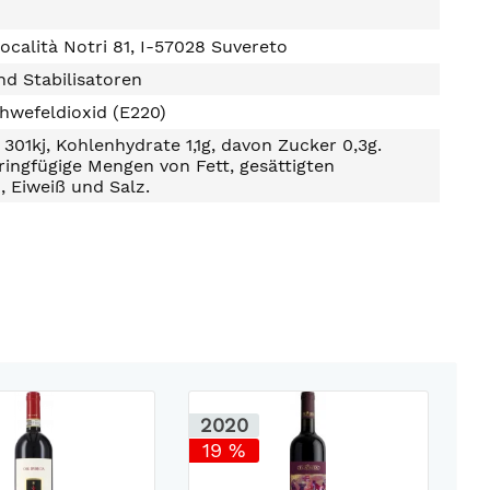
Località Notri 81, I-57028 Suvereto
d Stabilisatoren
hwefeldioxid (E220)
301kj, Kohlenhydrate 1,1g, davon Zucker 0,3g.
ringfügige Mengen von Fett, gesättigten
, Eiweiß und Salz.
2020
2
19 %
3