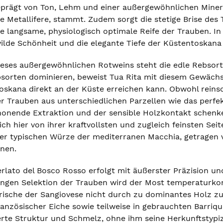
eprägt von Ton, Lehm und einer außergewöhnlichen Minera
e Metallifere, stammt. Zudem sorgt die stetige Brise des
e langsame, physiologisch optimale Reife der Trauben. In 
ilde Schönheit und die elegante Tiefe der Küstentoskana p
eses außergewöhnlichen Rotweins steht die edle Rebsor
bsorten dominieren, beweist Tua Rita mit diesem Gewäc
oskana direkt an der Küste erreichen kann. Obwohl reinsort
 Trauben aus unterschiedlichen Parzellen wie das perfek
chonende Extraktion und der sensible Holzkontakt schen
ich hier von ihrer kraftvollsten und zugleich feinsten Sei
r typischen Würze der mediterranen Macchia, getragen v
inen.
rlato del Bosco Rosso erfolgt mit äußerster Präzision und
ngen Selektion der Trauben wird der Most temperaturkont
rische der Sangiovese nicht durch zu dominantes Holz zu m
ranzösischer Eiche sowie teilweise in gebrauchten Barriq
te Struktur und Schmelz, ohne ihm seine Herkunftstypizit