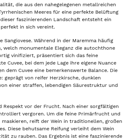
lität, die aus den nahegelegenen metallreichen
 Tyrrhenischen Meeres für eine perfekte Belüftung
dieser faszinierenden Landschaft entsteht ein
erfekt in sich vereint.
te Sangiovese. Während in der Maremma häufig
hs, welch monumentale Eleganz die autochthone
ig vinifiziert, präsentiert sich das feine
te Cuvee, bei dem jede Lage ihre eigene Nuance
ken dem Cuvee eine bemerkenswerte Balance. Die
te: geprägt von reifer Herzkirsche, dunklen
on einer straffen, lebendigen Säurestruktur und
 Respekt vor der Frucht. Nach einer sorgfältigen
rolliert vergoren. Um die feine Primärfrucht und
askieren, reift der Wein in traditionellen, großen
ues. Diese behutsame Reifung verleiht dem Wein
ät zu rauben. Das Ergebnis ist eine faszinierende