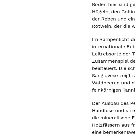
Böden hier sind g
Hügeln, den Collin
der Reben und ein
Rotwein, der die w
Im Rampenlicht di
internationale Re
Leitrebsorte der T
Zusammenspiel der
beisteuert. Die s
Sangiovese zeigt s
Waldbeeren und de
feinkörnigen Tann
Der Ausbau des Pe
Handlese und stre
die mineralische F
Holzfässern aus f
eine bemerkenswer