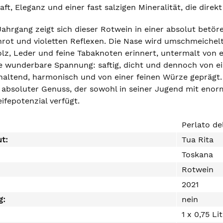
ft, Eleganz und einer fast salzigen Mineralität, die dire
ahrgang zeigt sich dieser Rotwein in einer absolut betör
nrot und violetten Reflexen. Die Nase wird umschmeichel
lz, Leder und feine Tabaknoten erinnert, untermalt von e
ne wunderbare Spannung: saftig, dicht und dennoch von ei
haltend, harmonisch und von einer feinen Würze geprägt.
n absoluter Genuss, der sowohl in seiner Jugend mit enor
ifepotenzial verfügt.
Perlato de
ut:
Tua Rita
Toskana
Rotwein
2021
g:
nein
1 x 0,75 Li