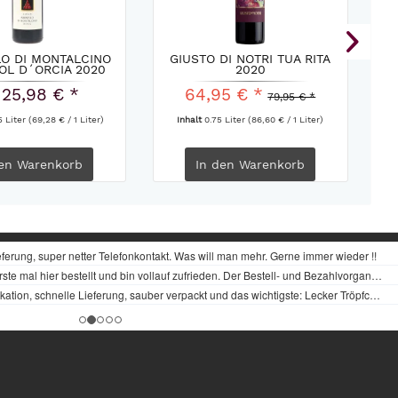
O DI MONTALCINO
GIUSTO DI NOTRI TUA RITA
RO
OL D´ORCIA 2020
2020
 25,98 € *
64,95 € *
79,95 € *
5 Liter
(69,28 € / 1 Liter)
Inhalt
0.75 Liter
(86,60 € / 1 Liter)
en
Warenkorb
In den
Warenkorb