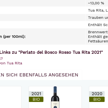
~13,00 %
Tua Rita, 
Trauben un
Enthält Sc
Brennwert 
 (per 100ml):
Enthält ge
Fettsäuren
Links zu "Perlato del Bosco Rosso Tua Rita 2021"
l?
von Tua Rita
N SICH EBENFALLS ANGESEHEN
2021
2020
BIO
BIO