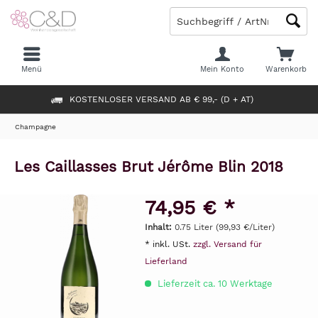
Menü
Mein Konto
Warenkorb
KOSTENLOSER VERSAND AB € 99,- (D + AT)
Champagne
Les Caillasses Brut Jérôme Blin 2018
74,95 € *
Inhalt:
0.75 Liter (99,93 €/Liter)
* inkl. USt.
zzgl. Versand für
Lieferland
Lieferzeit ca. 10 Werktage