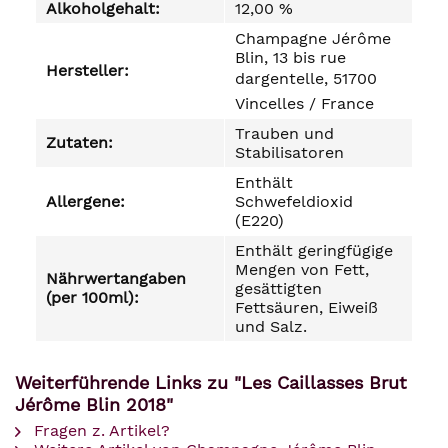
Alkoholgehalt:
12,00 %
Champagne Jérôme
Blin, 13 bis rue
Hersteller:
dargentelle, 51700
Vincelles / France
Trauben und
Zutaten:
Stabilisatoren
Enthält
Allergene:
Schwefeldioxid
(E220)
Enthält geringfügige
Mengen von Fett,
Nährwertangaben
gesättigten
(per 100ml):
Fettsäuren, Eiweiß
und Salz.
Weiterführende Links zu "Les Caillasses Brut
Jérôme Blin 2018"
Fragen z. Artikel?