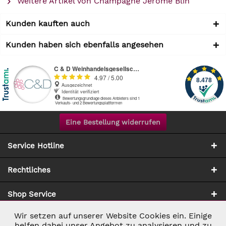
Weitere Artikel von Champagne Jérôme Blin
Kunden kauften auch
Kunden haben sich ebenfalls angesehen
Eine Bestellung widerrufen
Service Hotline
Rechtliches
Shop Service
Wir setzen auf unserer Website Cookies ein. Einige
Aktiv
Notwendig
Zahlung & Versand
helfen dabei unser Angebot zu analysieren und zu