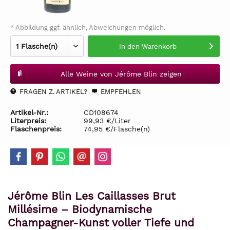
* Abbildung ggf. ähnlich, Abweichungen möglich.
In den
Warenkorb
Alle Weine von Jérôme Blin zeigen
FRAGEN Z. ARTIKEL?
EMPFEHLEN
Artikel-Nr.:
CD108674
Literpreis:
99,93 €/Liter
Flaschenpreis:
74,95 €/Flasche(n)
Jérôme Blin Les Caillasses Brut
Millésime – Biodynamische
Champagner-Kunst voller Tiefe und