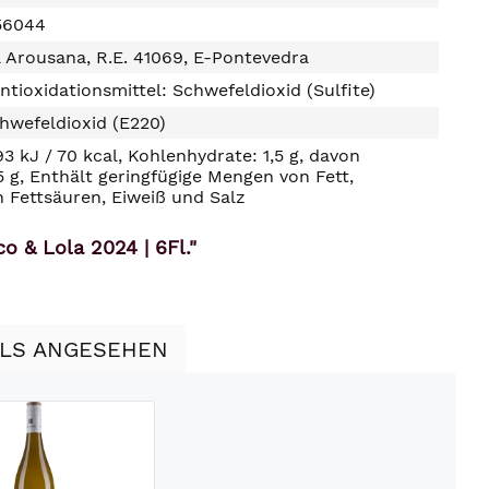
56044
la Arousana, R.E. 41069, E-Pontevedra
ntioxidationsmittel: Schwefeldioxid (Sulfite)
hwefeldioxid (E220)
93 kJ / 70 kcal, Kohlenhydrate: 1,5 g, davon
5 g, Enthält geringfügige Mengen von Fett,
n Fettsäuren, Eiweiß und Salz
o & Lola 2024 | 6Fl."
LLS ANGESEHEN