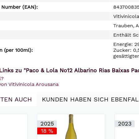
e Number (EAN):
84370083
Vitivinico
Trauben, A
Enthält Sc
Energie: 2
 (per 100ml):
Zucker: 0,
gesättigte
inks zu "Paco & Lola No12 Albarino Rias Baixas Pac
l?
von Vitivinicola Arousana
TEN AUCH
KUNDEN HABEN SICH EBENFA
2025
2023
18 %