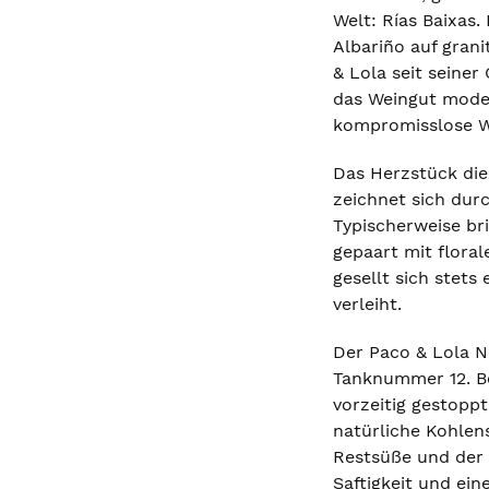
Welt: Rías Baixas.
Albariño auf grani
& Lola seit seine
das Weingut modern
kompromisslose We
Das Herzstück die
zeichnet sich dur
Typischerweise br
gepaart mit flora
gesellt sich stets
verleiht.
Der Paco & Lola N
Tanknummer 12. Be
vorzeitig gestoppt
natürliche Kohlen
Restsüße und der r
Saftigkeit und ei