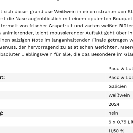
rt sich dieser grandiose Weißwein in einem strahlenden St
rt die Nase augenblicklich mit einem opulenten Bouque
ntermalt von frischer Grapefruit und zarten weißen Blüte
 animierender, leicht moussierender Auftakt geht über in 
inen salzigen Note im langanhaltenden Finale getragen wir
enuss, der hervorragend zu asiatischen Gerichten, Meere
bsoluter Lieblingswein für alle, die das Besondere im Gla
Paco & Lol
ut:
Paco & Lo
Galicien
Weißwein
2024
g:
nein
6 x 0,75 Li
11,50 %