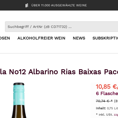
ÜBER 11.000 AUSGEWÄHLTE WEINE
OSEN
ALKOHOLFREIER WEIN
NEWS
SUBSKRIPT
la No12 Albarino Rias Baixas Paco
10,85 €
6 Flasche
70,74 € *
(8
Inhalt:
0,75 Li
* inkl. USt.
zz