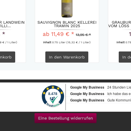
R LANDWEIN
SAUVIGNON BLANC KELLEREI
GRAUBUR
LLI...
TRAMIN 2025
VOM LÖSS 
€ *
ab 11,49 € *
13,95 € *
9 € / 1 Liter)
Inhalt
0.75 Liter
(15,32 € / 1 Liter)
Inhalt
0.7
nkorb
In den
Warenkorb
In d
Eine Bestellung widerrufen