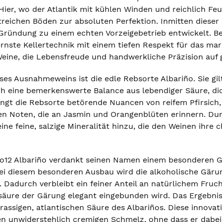
 Hier, wo der Atlantik mit kühlen Winden und reichlich Fe
treichen Böden zur absoluten Perfektion. Inmitten dieser
r Gründung zu einem echten Vorzeigebetrieb entwickelt. Be
ste Kellertechnik mit einem tiefen Respekt für das marit
ine, die Lebensfreude und handwerkliche Präzision auf g
ses Ausnahmeweins ist die edle Rebsorte Albariño. Sie gil
ch eine bemerkenswerte Balance aus lebendiger Säure, dic
ingt die Rebsorte betörende Nuancen von reifem Pfirsich, 
len Noten, die an Jasmin und Orangenblüten erinnern. D
 eine feine, salzige Mineralität hinzu, die den Weinen ihr
o12 Albariño verdankt seinen Namen einem besonderen Ge
i diesem besonderen Ausbau wird die alkoholische Gärun
. Dadurch verbleibt ein feiner Anteil an natürlichem Fruc
säure der Gärung elegant eingebunden wird. Das Ergebnis i
assigen, atlantischen Säure des Albariños. Diese innovativ
nen unwiderstehlich cremigen Schmelz, ohne dass er dabei