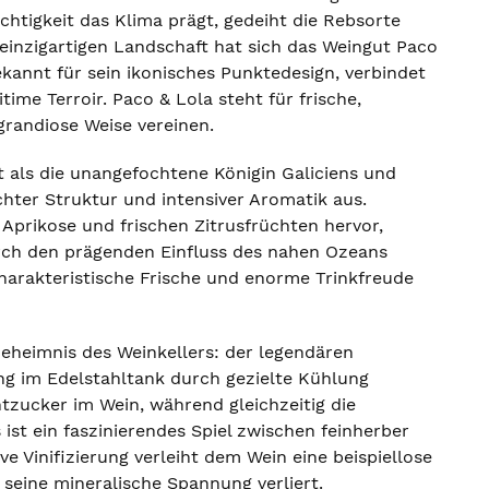
uchtigkeit das Klima prägt, gedeiht die Rebsorte
 einzigartigen Landschaft hat sich das Weingut Paco
kannt für sein ikonisches Punktedesign, verbindet
ime Terroir. Paco & Lola steht für frische,
randiose Weise vereinen.
t als die unangefochtene Königin Galiciens und
hter Struktur und intensiver Aromatik aus.
Aprikose und frischen Zitrusfrüchten hervor,
urch den prägenden Einfluss des nahen Ozeans
e charakteristische Frische und enorme Trinkfreude
heimnis des Weinkellers: der legendären
g im Edelstahltank durch gezielte Kühlung
htzucker im Wein, während gleichzeitig die
st ein faszinierendes Spiel zwischen feinherber
e Vinifizierung verleiht dem Wein eine beispiellose
 seine mineralische Spannung verliert.