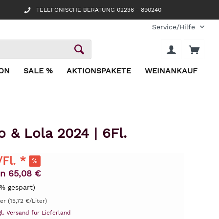
TELEFONISCHE BERATUNG 02236 - 890240
Service/Hilfe
ION
SALE %
AKTIONSPAKETE
WEINANKAUF
 & Lola 2024 | 6Fl.
/Fl. *
n 65,08 €
% gespart)
ter (15,72 €/Liter)
gl. Versand für Lieferland