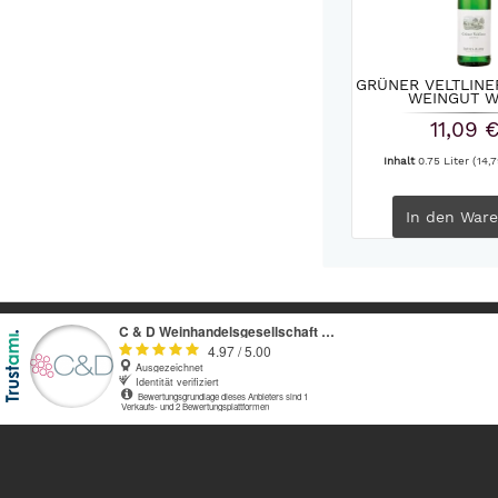
GRÜNER VELTLINE
WEINGUT WI
11,09 
Inhalt
0.75 Liter
(14,7
In den
Ware