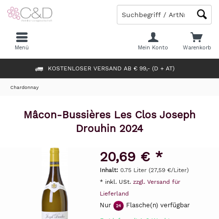
Menü
Mein Konto
Warenkorb
KOSTENLOSER VERSAND AB € 99,- (D + AT)
Chardonnay
Mâcon-Bussières Les Clos Joseph
Drouhin 2024
20,69 € *
Inhalt:
0.75 Liter (27,59 €/Liter)
* inkl. USt.
zzgl. Versand für
Lieferland
Nur
Flasche(n) verfügbar
24