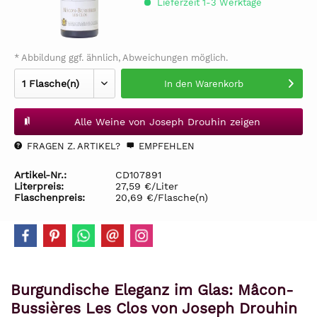
Lieferzeit 1-3 Werktage
* Abbildung ggf. ähnlich, Abweichungen möglich.
In den
Warenkorb
Alle Weine von Joseph Drouhin zeigen
FRAGEN Z. ARTIKEL?
EMPFEHLEN
Artikel-Nr.:
CD107891
Literpreis:
27,59 €/Liter
Flaschenpreis:
20,69 €/Flasche(n)
Burgundische Eleganz im Glas: Mâcon-
Bussières Les Clos von Joseph Drouhin