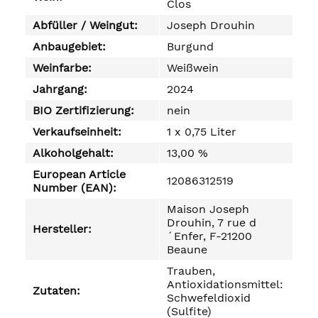
Clos
Abfüller / Weingut:
Joseph Drouhin
Anbaugebiet:
Burgund
Weinfarbe:
Weißwein
Jahrgang:
2024
BIO Zertifizierung:
nein
Verkaufseinheit:
1 x 0,75 Liter
Alkoholgehalt:
13,00 %
European Article
12086312519
Number (EAN):
Maison Joseph
Drouhin, 7 rue d
Hersteller:
´Enfer, F-21200
Beaune
Trauben,
Antioxidationsmittel:
Zutaten:
Schwefeldioxid
(Sulfite)