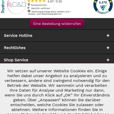
Eine Bestellung widerrufen
Service Hotline
Rechtliches
Shop Service
Wir setzen auf unserer Website Cookies ein. Einige
Aktiv
Notwendig
Zahlung & Versand
helfen dabei unser Angebot zu analysieren und zu
verbessern, andere sind zwingend notwendig für den
Betrieb der Website. Wir sammeln und verarbeiten
Inaktiv
Marketing
Ihre Daten für Analyse und Marketing nur dann,
wenn Sie uns durch Klick auf „OK“ Ihr Einverständnis
geben. Über „Anpassen“ können Sie darüber
Inaktiv
Tracking
entscheiden, welche Cookies Sie zulassen oder
ablehnen. Weitere Informationen finden Sie in
* ALLE PREISE INKL. GESETZL. UMSATZSTEUER ZZGL.
VERSANDKOSTEN
UND GGF. NACHNAHMEGEBÜHREN, WENN NICHT