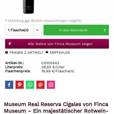
* Abbildung ggf. ähnlich, Abweichungen möglich.
In den
Warenkorb
Alle Weine von Finca Museum zeigen
FRAGEN Z. ARTIKEL?
EMPFEHLEN
Artikel-Nr.:
CD100443
Literpreis:
26,65 €/Liter
Flaschenpreis:
19,99 €/Flasche(n)
Museum Real Reserva Cigales von Finca
Museum – Ein majestätischer Rotwein-