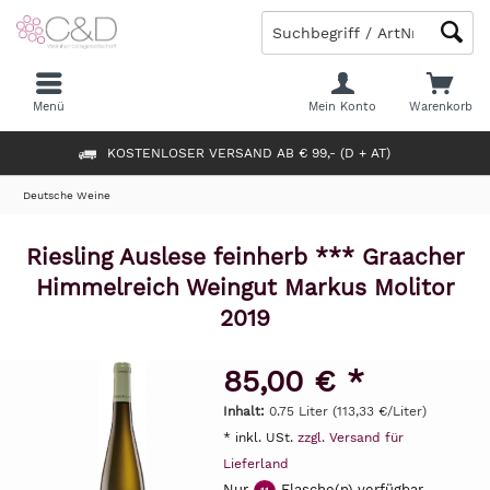
Menü
Mein Konto
Warenkorb
KOSTENLOSER VERSAND AB € 99,- (D + AT)
Deutsche Weine
Riesling Auslese feinherb *** Graacher
Himmelreich Weingut Markus Molitor
2019
85,00 € *
Inhalt:
0.75 Liter (113,33 €/Liter)
* inkl. USt.
zzgl. Versand für
Lieferland
Nur
Flasche(n) verfügbar