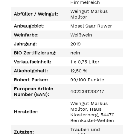
Himmelreich
Weingut Markus
Abfüller / Weingut:
Molitor
Anbaugebiet:
Mosel Saar Ruwer
Weinfarbe:
Weißwein
Jahrgang:
2019
BIO Zertifizierung:
nein
Verkaufseinheit:
1 x 0,75 Liter
Alkoholgehalt:
12,50 %
Robert Parker:
99/100 Punkte
European Article
4022391200117
Number (EAN):
Weingut Markus
Molitor, Haus
Hersteller:
Klosterberg, 54470
Bernkastel-Wehlen
Trauben und
Zutaten: