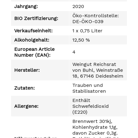
Jahrgang:
2020
Öko-Kontrollstelle:
BIO Zertifizierung:
DE-ÖKO-039
Verkaufseinheit:
1 x 0,75 Liter
Alkoholgehalt:
12,50 %
European Article
4
Number (EAN):
Weingut Reichsrat
Hersteller:
von Buhl, Weinstraße
18, 67146 Deidesheim
Trauben und
Zutaten:
Stabilisatoren
Enthält
Allergene:
Schwefeldioxid
(E220)
Brennwert 301kj,
Kohlenhydrate 1,1g,
davon Zucker 0,3g.