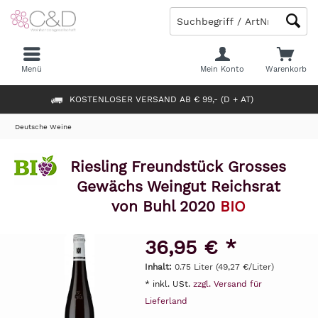
Menü
Mein Konto
Warenkorb
KOSTENLOSER VERSAND AB € 99,- (D + AT)
Deutsche Weine
Riesling Freundstück Grosses
Gewächs Weingut Reichsrat
von Buhl 2020
BIO
36,95 € *
Inhalt:
0.75 Liter (49,27 €/Liter)
* inkl. USt.
zzgl. Versand für
Lieferland