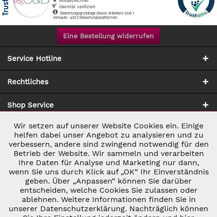
Eine Bestellung widerrufen
Service Hotline
Rechtliches
Shop Service
Wir setzen auf unserer Website Cookies ein. Einige
Aktiv
Notwendig
Zahlung & Versand
helfen dabei unser Angebot zu analysieren und zu
verbessern, andere sind zwingend notwendig für den
Betrieb der Website. Wir sammeln und verarbeiten
Inaktiv
Marketing
Ihre Daten für Analyse und Marketing nur dann,
wenn Sie uns durch Klick auf „OK“ Ihr Einverständnis
geben. Über „Anpassen“ können Sie darüber
Inaktiv
Tracking
entscheiden, welche Cookies Sie zulassen oder
ablehnen. Weitere Informationen finden Sie in
* ALLE PREISE INKL. GESETZL. UMSATZSTEUER ZZGL.
VERSANDKOSTEN
UND GGF. NACHNAHMEGEBÜHREN, WENN NICHT
unserer Datenschutzerklärung. Nachträglich können
Inaktiv
Personalisierung
ANDERS BESCHRIEBEN