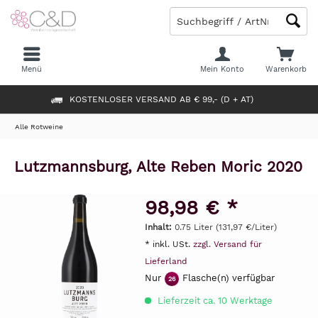
Menü
Mein Konto
Warenkorb
KOSTENLOSER VERSAND AB € 99,- (D + AT)
Alle Rotweine
Lutzmannsburg, Alte Reben Moric 2020
98,98 € *
Inhalt:
0.75 Liter (131,97 €/Liter)
* inkl. USt.
zzgl. Versand für
Lieferland
Nur
Flasche(n) verfügbar
26
Lieferzeit ca. 10 Werktage