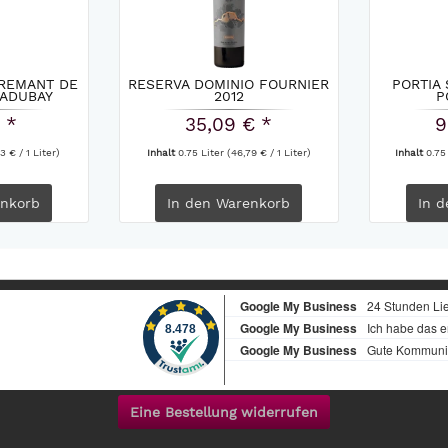
REMANT DE
RESERVA DOMINIO FOURNIER
PORTIA
LADUBAY
2012
P
 *
35,09 € *
9
3 € / 1 Liter)
Inhalt
0.75 Liter
(46,79 € / 1 Liter)
Inhalt
0.75
nkorb
In den
Warenkorb
In d
Eine Bestellung widerrufen