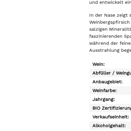
und entwickelt ein
In der Nase zeigt
Weinbergspfirsich
salzigen Mineralit
faszinierenden Spa
während der feine 
Ausstrahlung begei
Wein:
Abfüller / Weing
Anbaugebiet:
Weinfarbe:
Jahrgang:
BIO Zertifizierun
Verkaufseinheit:
Alkoholgehalt: