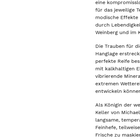
eine kompromisslo
für das jeweilige 
modische Effekte 
durch Lebendigkeit
Weinberg und im K
Die Trauben für d
Hanglage erstreck
perfekte Reife be
mit kalkhaltigen 
vibrierende Miner
extremen Wetterei
entwickeln könne
Als Königin der we
Keller von Michae
langsame, temper
Feinhefe, teilweis
Frische zu maskie