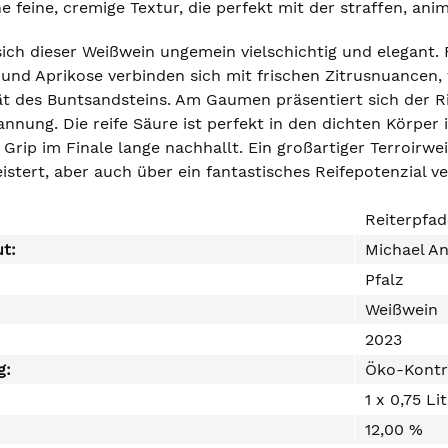
e feine, cremige Textur, die perfekt mit der straffen, an
 sich dieser Weißwein ungemein vielschichtig und elegant
 und Aprikose verbinden sich mit frischen Zitrusnuancen,
ät des Buntsandsteins. Am Gaumen präsentiert sich der Ri
nnung. Die reife Säure ist perfekt in den dichten Körper 
Grip im Finale lange nachhallt. Ein großartiger Terroirwe
stert, aber auch über ein fantastisches Reifepotenzial ve
Reiterpfad
ut:
Michael A
Pfalz
Weißwein
2023
g:
Öko-Kontr
1 x 0,75 Li
12,00 %