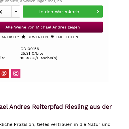
gf. ähnlich, Abweichungen möglich.
In den
Warenkorb
Alle Weine von Michael Andres zeigen
 ARTIKEL?
BEWERTEN
EMPFEHLEN
CD109156
25,31 €/Liter
is:
18,98 €/Flasche(n)
el Andres Reiterpfad Riesling aus der
iche Präzision, tiefes Vertrauen in die Natur und