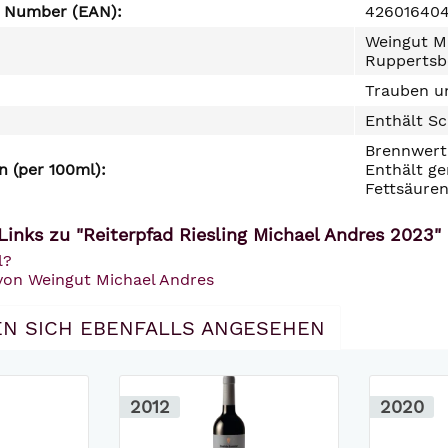
e Number (EAN):
42601640
Weingut Mi
Ruppertsb
Trauben un
Enthält Sc
Brennwert 
 (per 100ml):
Enthält ge
Fettsäuren
Links zu "Reiterpfad Riesling Michael Andres 2023"
l?
 von Weingut Michael Andres
N SICH EBENFALLS ANGESEHEN
2012
2020