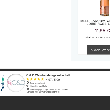
MLLE LADUBAY C
LOIRE ROSÉ 
11,95 €
Inhalt
0.75 Liter
(15,9
In den
Ware