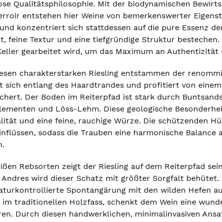
se Qualitätsphilosophie. Mit der biodynamischen Bewirt
Terroir entstehen hier Weine von bemerkenswerter Eigenstä
und konzentriert sich stattdessen auf die pure Essenz de
, feine Textur und eine tiefgründige Struktur bestechen. 
eller gearbeitet wird, um das Maximum an Authentizität 
iesen charakterstarken Riesling entstammen der renommie
t sich entlang des Haardtrandes und profitiert von einem
schert. Der Boden im Reiterpfad ist stark durch Buntsand
Elementen und Löss-Lehm. Diese geologische Besonderheit 
alität und eine feine, rauchige Würze. Die schützenden H
nflüssen, sodass die Trauben eine harmonische Balance au
n.
ißen Rebsorten zeigt der Riesling auf dem Reiterpfad sei
l Andres wird dieser Schatz mit größter Sorgfalt behütet
aturkontrollierte Spontangärung mit den wilden Hefen a
e im traditionellen Holzfass, schenkt dem Wein eine wund
ren. Durch diesen handwerklichen, minimalinvasiven Ansat