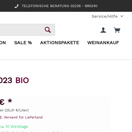
TELEFONISCHE BERATUNG 02236 - 890240
Service/Hilfe
ION
SALE %
AKTIONSPAKETE
WEINANKAUF
2023
BIO
€ *
ter (25,31 €/Liter)
gl. Versand für Lieferland
ca. 10 Werktage