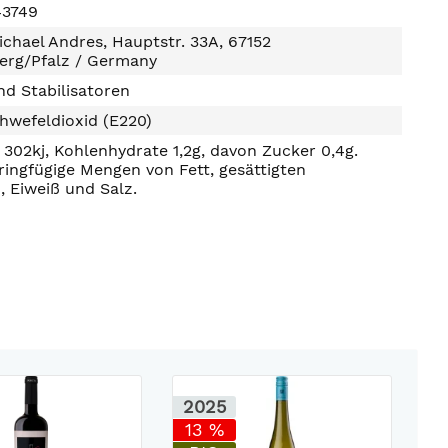
43749
chael Andres, Hauptstr. 33A, 67152
erg/Pfalz / Germany
d Stabilisatoren
hwefeldioxid (E220)
302kj, Kohlenhydrate 1,2g, davon Zucker 0,4g.
ringfügige Mengen von Fett, gesättigten
, Eiweiß und Salz.
2025
13 %