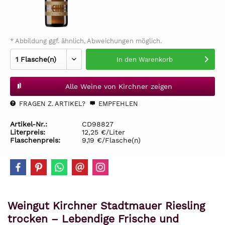
* Abbildung ggf. ähnlich, Abweichungen möglich.
In den
Warenkorb
Alle Weine von Kirchner zeigen
FRAGEN Z. ARTIKEL?
EMPFEHLEN
Artikel-Nr.:
CD98827
Literpreis:
12,25 €/Liter
Flaschenpreis:
9,19 €/Flasche(n)
Weingut Kirchner Stadtmauer Riesling
trocken – Lebendige Frische und