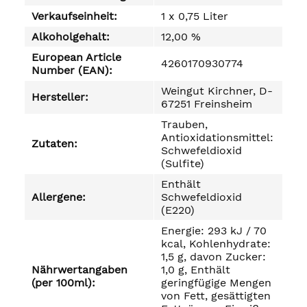
Verkaufseinheit:
1 x 0,75 Liter
Alkoholgehalt:
12,00 %
European Article
4260170930774
Number (EAN):
Weingut Kirchner, D-
Hersteller:
67251 Freinsheim
Trauben,
Antioxidationsmittel:
Zutaten:
Schwefeldioxid
(Sulfite)
Enthält
Allergene:
Schwefeldioxid
(E220)
Energie: 293 kJ / 70
kcal, Kohlenhydrate:
1,5 g, davon Zucker:
Nährwertangaben
1,0 g, Enthält
(per 100ml):
geringfügige Mengen
von Fett, gesättigten