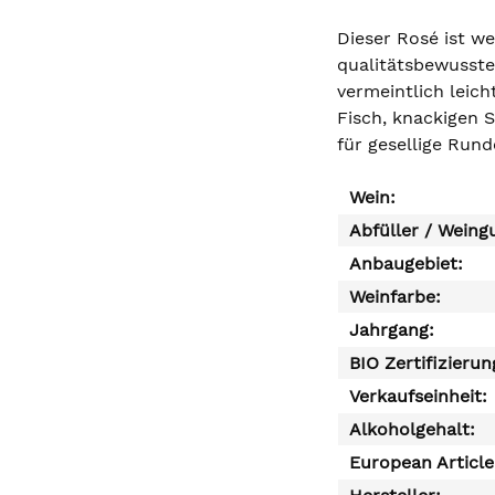
Dieser Rosé ist w
qualitätsbewusste 
vermeintlich leich
Fisch, knackigen 
für gesellige Run
Wein:
Abfüller / Weing
Anbaugebiet:
Weinfarbe:
Jahrgang:
BIO Zertifizierun
Verkaufseinheit:
Alkoholgehalt:
European Articl