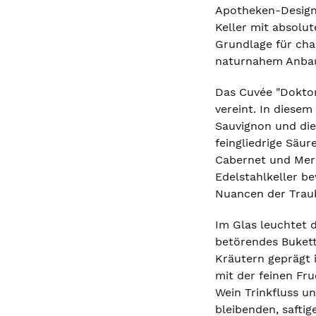
Apotheken-Design
Keller mit absolut
Grundlage für char
naturnahem Anbau 
Das Cuvée "Doktor
vereint. In diese
Sauvignon und die
feingliedrige Säu
Cabernet und Merl
Edelstahlkeller b
Nuancen der Traub
Im Glas leuchtet d
betörendes Bukett
Kräutern geprägt 
mit der feinen Fru
Wein Trinkfluss un
bleibenden, safti