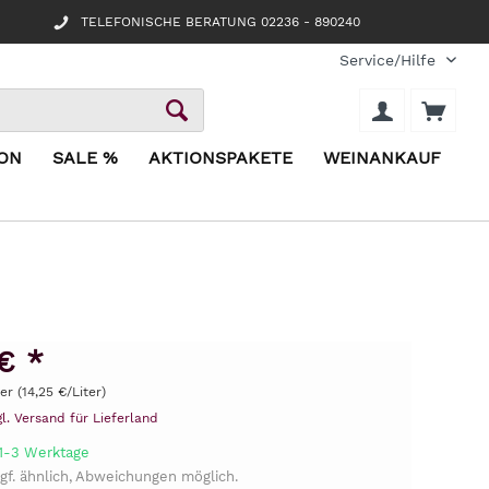
TELEFONISCHE BERATUNG 02236 - 890240
Service/Hilfe
ION
SALE %
AKTIONSPAKETE
WEINANKAUF
€ *
ter (14,25 €/Liter)
gl. Versand für Lieferland
 1-3 Werktage
gf. ähnlich, Abweichungen möglich.