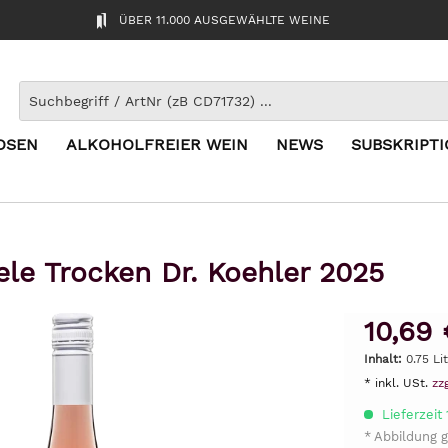
ÜBER 11.000 AUSGEWÄHLTE WEINE
OSEN
ALKOHOLFREIER WEIN
NEWS
SUBSKRIPT
ele Trocken Dr. Koehler 2025
10,69 
Inhalt:
0.75 Li
* inkl. USt.
zz
Lieferzeit
* Abbildung g