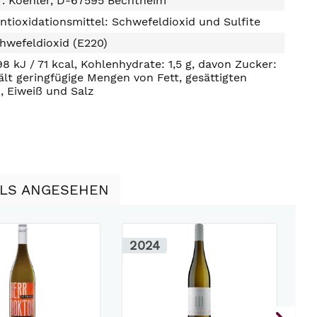
r. Koehler, D-67595 Bechtheim
ntioxidationsmittel: Schwefeldioxid und Sulfite
hwefeldioxid (E220)
98 kJ / 71 kcal, Kohlenhydrate: 1,5 g, davon Zucker:
hält geringfügige Mengen von Fett, gesättigten
, Eiweiß und Salz
LLS ANGESEHEN
2024
2