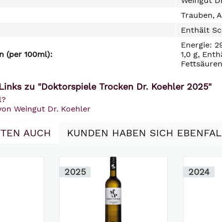
Weingut D
Trauben, A
Enthält Sc
Energie: 2
 (per 100ml):
1,0 g, Ent
Fettsäuren
Links zu "Doktorspiele Trocken Dr. Koehler 2025"
l?
von Weingut Dr. Koehler
TEN AUCH
KUNDEN HABEN SICH EBENFA
2025
2024