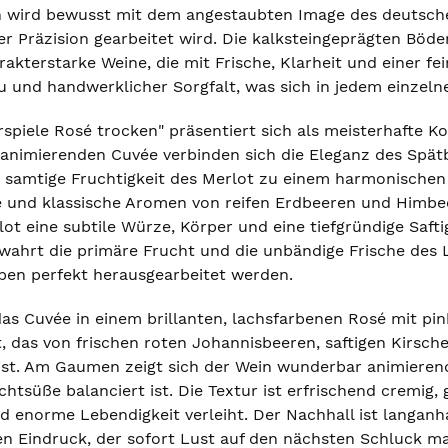
 wird bewusst mit dem angestaubten Image des deutsch
er Präzision gearbeitet wird. Die kalksteingeprägten Böde
akterstarke Weine, die mit Frische, Klarheit und einer fe
und handwerklicher Sorgfalt, was sich in jedem einzelne
spiele Rosé trocken" präsentiert sich als meisterhafte K
m animierenden Cuvée verbinden sich die Eleganz des Spät
 samtige Fruchtigkeit des Merlot zu einem harmonische
re und klassische Aromen von reifen Erdbeeren und Himbe
ot eine subtile Würze, Körper und eine tiefgründige Saf
ewahrt die primäre Frucht und die unbändige Frische des 
en perfekt herausgearbeitet werden.
as Cuvée in einem brillanten, lachsfarbenen Rosé mit pink
, das von frischen roten Johannisbeeren, saftigen Kirsc
ist. Am Gaumen zeigt sich der Wein wunderbar animierend 
chtsüße balanciert ist. Die Textur ist erfrischend cremig
d enorme Lebendigkeit verleiht. Der Nachhall ist langanh
gen Eindruck, der sofort Lust auf den nächsten Schluck m