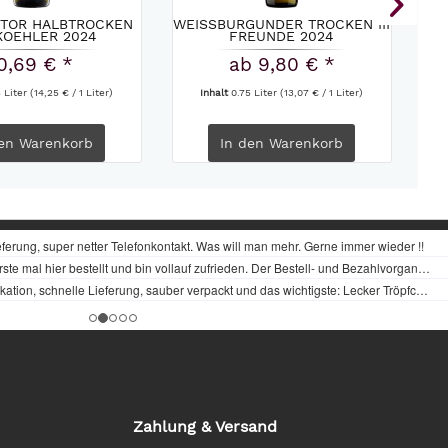
KTOR HALBTROCKEN
WEISSBURGUNDER TROCKEN III
LU
KOEHLER 2024
FREUNDE 2024
0,69 € *
ab 9,80 € *
5 Liter
(14,25 € / 1 Liter)
Inhalt
0.75 Liter
(13,07 € / 1 Liter)
en
Warenkorb
In den
Warenkorb
Zahlung & Versand