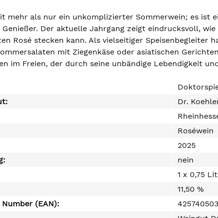
eit mehr als nur ein unkomplizierter Sommerwein; es ist 
Genießer. Der aktuelle Jahrgang zeigt eindrucksvoll, wie 
ten Rosé stecken kann. Als vielseitiger Speisenbegleiter
Sommersalaten mit Ziegenkäse oder asiatischen Gerichten 
den im Freien, der durch seine unbändige Lebendigkeit un
Doktorspi
ut:
Dr. Koehle
Rheinhess
Roséwein
2025
g:
nein
1 x 0,75 Li
11,50 %
e Number (EAN):
42574050