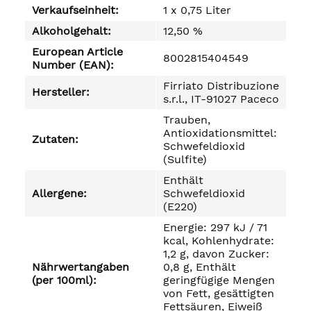
Verkaufseinheit:
1 x 0,75 Liter
Alkoholgehalt:
12,50 %
European Article
8002815404549
Number (EAN):
Firriato Distribuzione
Hersteller:
s.r.l., IT-91027 Paceco
Trauben,
Antioxidationsmittel:
Zutaten:
Schwefeldioxid
(Sulfite)
Enthält
Allergene:
Schwefeldioxid
(E220)
Energie: 297 kJ / 71
kcal, Kohlenhydrate:
1,2 g, davon Zucker:
Nährwertangaben
0,8 g, Enthält
(per 100ml):
geringfügige Mengen
von Fett, gesättigten
Fettsäuren, Eiweiß