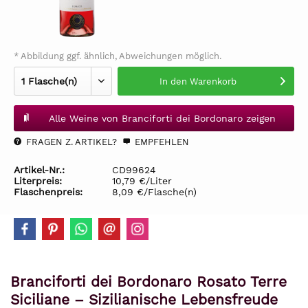
* Abbildung ggf. ähnlich, Abweichungen möglich.
In den
Warenkorb
Alle Weine von Branciforti dei Bordonaro zeigen
FRAGEN Z. ARTIKEL?
EMPFEHLEN
Artikel-Nr.:
CD99624
Literpreis:
10,79 €/Liter
Flaschenpreis:
8,09 €/Flasche(n)
Branciforti dei Bordonaro Rosato Terre
Siciliane – Sizilianische Lebensfreude